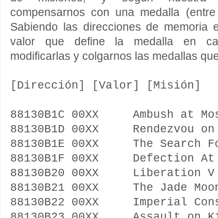
compensarnos con una medalla (entre 
Sabiendo las direcciones de memoria e
valor que define la medalla en c
modificarlas y colgarnos las medallas q
[Dirección] [Valor] [Misión]
88130B1C 00XX Ambush at Mos
88130B1D 00XX Rendezvou on 
88130B1E 00XX The Search Fo
88130B1F 00XX Defection At 
88130B20 00XX Liberation V
88130B21 00XX The Jade Moo
88130B22 00XX Imperial Cons
88130B23 00XX Assault on Ki