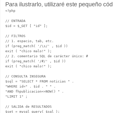
Para ilustrarlo, utilizaré este pequeño có
<?php

// ENTRADA

$id = $_GET [ "id" ];

// FILTROS

// 1. espacio, tab, etc.

if (preg_match( '/\s/' , $id ))

exit ( "chico malo!" ); 

// 2. comentario SQL de carácter único: #

if (preg_match( '/#/' , $id ))

exit ( "chico malo!" );

// CONSULTA INSEGURA

$sql = "SELECT * FROM noticias " .

"WHERE id=" . $id . " " .

"AND fhpublicacion<=NOW() " .

"LIMIT 1" ;

// SALIDA de RESULTADOS

$set = mysql_query( $sql );
