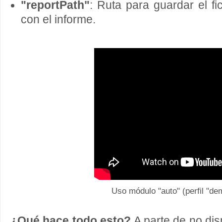
"reportPath"
: Ruta para guardar el fi
con el informe.
Uso módulo "auto" (perfil "de
¿Qué hace todo esto?
A parte de no di