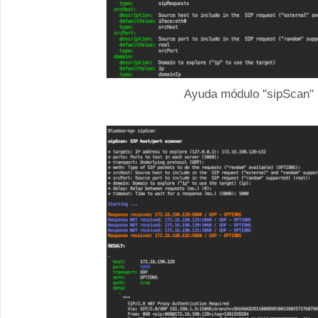
Ayuda módulo "sipScan"