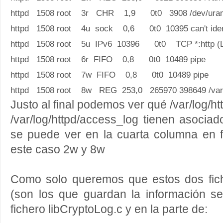
httpd 1508 root 3r CHR 1,9 0t0 3908 /dev/ura
httpd 1508 root 4u sock 0,6 0t0 10395 can't ident
httpd 1508 root 5u IPv6 10396 0t0 TCP *:http (
httpd 1508 root 6r FIFO 0,8 0t0 10489 pipe
httpd 1508 root 7w FIFO 0,8 0t0 10489 pipe
httpd 1508 root 8w REG 253,0 265970 398649 /var/l
Justo al final podemos ver qué
/var/log/ht
/var/log/httpd/access_log tienen asociad
se puede ver en la cuarta columna en
este caso 2w y 8w
Como solo queremos que estos dos fic
(son los que guardan la información sen
fichero libCryptoLog.c y en la parte de: