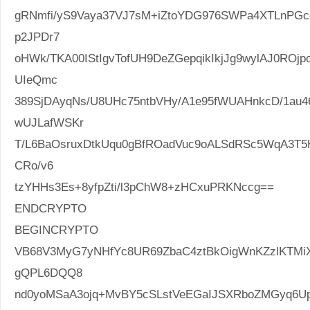
gRNmfi/yS9Vaya37VJ7sM+iZtoYDG976SWPa4XTLnPGc
p2JPDr7
oHWk/TKA00IStIgvTofUH9DeZGepqikIkjJg9wylAJ0ROj
UIeQmc
389SjDAyqNs/U8UHc75ntbVHy/A1e95fWUAHnkcD/1a
wUJLafWSKr
T/L6BaOsruxDtkUqu0gBfROadVuc9oALSdRSc5WqA3T5H
CRo/v6
tzYHHs3Es+8yfpZti/l3pChW8+zHCxuPRKNccg==
ENDCRYPTO
BEGINCRYPTO
VB68V3MyG7yNHfYc8UR69ZbaC4ztBkOigWnKZzlKTMi
gQPL6DQQ8
nd0yoMSaA3ojq+MvBY5cSLstVeEGaIJSXRboZMGyq6