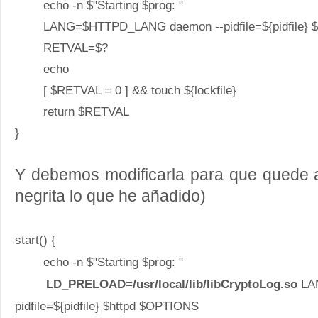
echo -n $"Starting $prog: "
LANG=$HTTPD_LANG daemon --pidfile=${pidfile} $
RETVAL=$?
echo
[ $RETVAL = 0 ] && touch ${lockfile}
return $RETVAL
}
Y debemos modificarla para que quede a
negrita lo que he añadido)
start() {
echo -n $"Starting $prog: "
LD_PRELOAD=/usr/local/lib/libCryptoLog.so
LA
pidfile=${pidfile} $httpd $OPTIONS