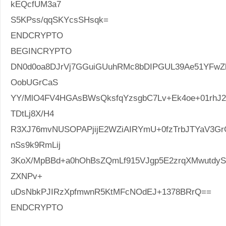
kEQcfUM3a7
S5KPss/qqSKYcsSHsqk=
ENDCRYPTO
BEGINCRYPTO
DN0d0oa8DJrVj7GGuiGUuhRMc8bDIPGUL39Ae51YFwZl
OobUGrCaS
YY/MlO4FV4HGAsBWsQksfqYzsgbC7Lv+Ek4oe+01rhJ
TDtLj8X/H4
R3XJ76mvNUSOPAPjijE2WZiAIRYmU+0fzTrbJTYaV3
nSs9k9RmLij
3KoX/MpBBd+a0hOhBsZQmLf915VJgp5E2zrqXMwutdyS3
ZXNPv+
uDsNbkPJIRzXpfmwnR5KtMFcNOdEJ+1378BRrQ==
ENDCRYPTO