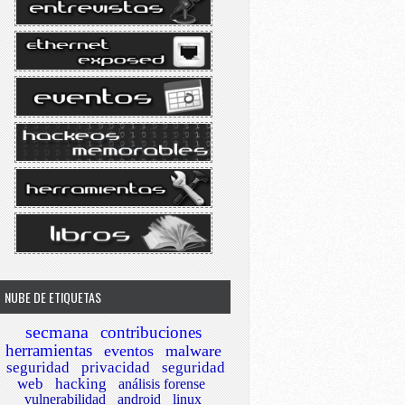
NUBE DE ETIQUETAS
secmana
contribuciones
herramientas
eventos
malware
seguridad
privacidad
seguridad
web
hacking
análisis forense
vulnerabilidad
android
linux