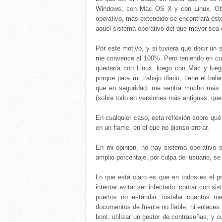
Windows, con Mac OS X y con Linux. Obv
operativo, más extendido se encontrará ést
aquel sistema operativo del que mayor sea e
Por este motivo, y si tuviera que decir un 
me convence al 100%. Pero teniendo en cuen
quedaría con Linux, luego con Mac y lue
porque para mi trabajo diario, tiene el ba
que en seguridad, me sentía mucho más t
(sobre todo en versiones más antiguas, que 
En cualquier caso, esta reflexión sobre qué 
en un flame, en el que no pienso entrar.
En mi opinión, no hay sistema operativo s
amplio porcentaje, por culpa del usuario, s
Lo que está claro es que en todos es el pr
intentar evitar ser infectado, contar con s
puertos no estándar, instalar cuantos me
documentos de fuente no fiable, ni enlaces 
boot, utilizar un gestor de contraseñas, y 