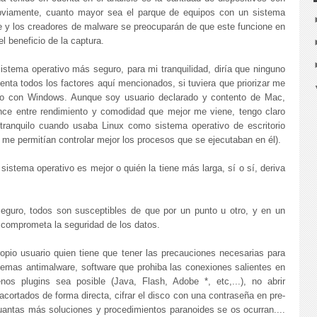
iamente, cuanto mayor sea el parque de equipos con un sistema
e y los creadores de malware se preocuparán de que este funcione en
l beneficio de la captura.
sistema operativo más seguro, para mi tranquilidad, diría que ninguno
ta todos los factores aquí mencionados, si tuviera que priorizar me
go con Windows. Aunque soy usuario declarado y contento de Mac,
lance entre rendimiento y comodidad que mejor me viene, tengo claro
ranquilo cuando usaba Linux como sistema operativo de escritorio
me permitían controlar mejor los procesos que se ejecutaban en él).
sistema operativo es mejor o quién la tiene más larga, sí o sí, deriva
eguro, todos son susceptibles de que por un punto u otro, y en un
e comprometa la seguridad de los datos.
opio usuario quien tiene que tener las precauciones necesarias para
istemas antimalware, software que prohiba las conexiones salientes en
nos plugins sea posible (Java, Flash, Adobe *, etc,...), no abrir
acortados de forma directa, cifrar el disco con una contraseña en pre-
cuantas más soluciones y procedimientos paranoides se os ocurran....