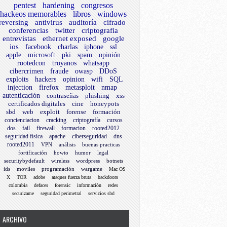
pentest
hardening
congresos
hackeos memorables
libros
windows
reversing
antivirus
auditoría
cifrado
conferencias
twitter
criptografia
entrevistas
ethernet exposed
google
ios
facebook
charlas
iphone
ssl
apple
microsoft
pki
spam
opinión
rootedcon
troyanos
whatsapp
cibercrimen
fraude
owasp
DDoS
exploits
hackers
opinion
wifi
SQL
injection
firefox
metasploit
nmap
autenticación
contraseñas
phishing
xss
certificados digitales
cine
honeypots
sbd
web
exploit
forense
formación
concienciacion
cracking
criptografía
cursos
dos
fail
firewall
formacion
rooted2012
seguridad física
apache
ciberseguridad
dns
rooted2011
VPN
análisis
buenas practicas
fortificación
howto
humor
legal
securitybydefault
wireless
wordpress
botnets
ids
moviles
programación
wargame
Mac OS
X
TOR
adobe
ataques fuerza bruta
backdoors
colombia
defaces
forensic
información
redes
securizame
seguridad perimetral
servicios sbd
ARCHIVO