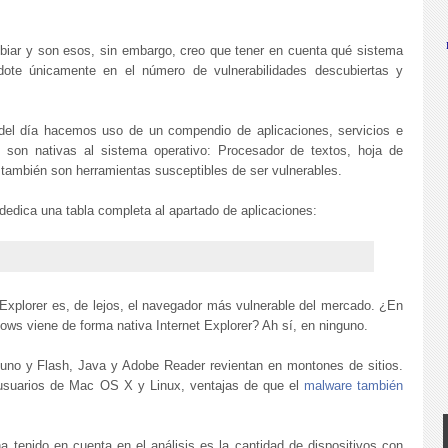
iar y son esos, sin embargo, creo que tener en cuenta qué sistema
ndote únicamente en el número de vulnerabilidades descubiertas y
 del día hacemos uso de un compendio de aplicaciones, servicios e
 son nativas al sistema operativo: Procesador de textos, hoja de
y también son herramientas susceptibles de ser vulnerables.
dedica una tabla completa al apartado de aplicaciones:
 Explorer es, de lejos, el navegador más vulnerable del mercado. ¿En
ows viene de forma nativa Internet Explorer? Ah sí, en ninguno.
nguno y Flash, Java y Adobe Reader revientan en montones de sitios.
usuarios de Mac OS X y Linux, ventajas de que el
malware también
a tenido en cuenta en el análisis es la cantidad de dispositivos con