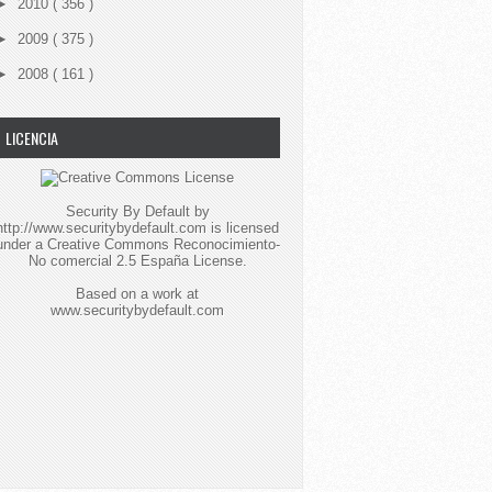
►
2010
( 356 )
►
2009
( 375 )
►
2008
( 161 )
LICENCIA
Security By Default
by
http://www.securitybydefault.com
is licensed
under a
Creative Commons Reconocimiento-
No comercial 2.5 España License
.
Based on a work at
www.securitybydefault.com