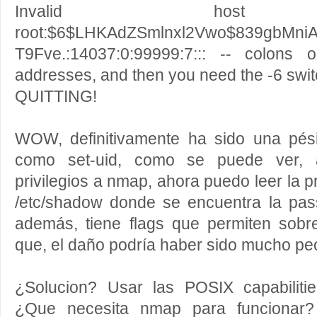
Invalid host ex
root:$6$LHKAdZSmlnxl2Vwo$839gbMniA
T9Fve.:14037:0:99999:7::: -- colons 
addresses, and then you need the -6 swi
QUITTING!
WOW, definitivamente ha sido una pé
como set-uid, como se puede ver, 
privilegios a nmap, ahora puedo leer la pr
/etc/shadow donde se encuentra la pa
además, tiene flags que permiten sobre-
que, el daño podría haber sido mucho peo
¿Solucion? Usar las POSIX capabiliti
¿Que necesita nmap para funcionar