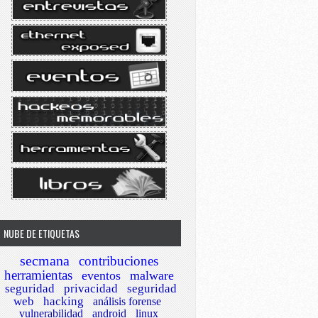
NUBE DE ETIQUETAS
secmana
contribuciones
herramientas
eventos
malware
seguridad
privacidad
seguridad
web
hacking
análisis forense
vulnerabilidad
android
linux