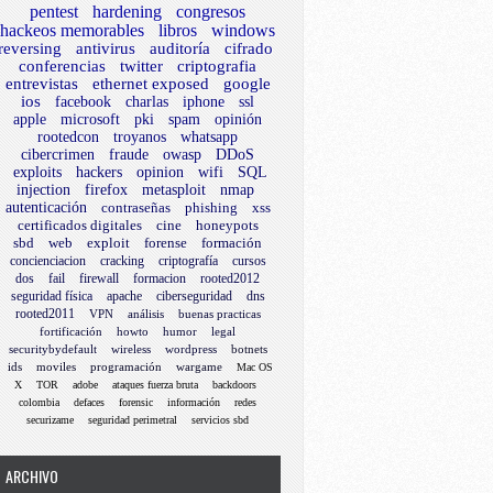
pentest
hardening
congresos
hackeos memorables
libros
windows
reversing
antivirus
auditoría
cifrado
conferencias
twitter
criptografia
entrevistas
ethernet exposed
google
ios
facebook
charlas
iphone
ssl
apple
microsoft
pki
spam
opinión
rootedcon
troyanos
whatsapp
cibercrimen
fraude
owasp
DDoS
exploits
hackers
opinion
wifi
SQL
injection
firefox
metasploit
nmap
autenticación
contraseñas
phishing
xss
certificados digitales
cine
honeypots
sbd
web
exploit
forense
formación
concienciacion
cracking
criptografía
cursos
dos
fail
firewall
formacion
rooted2012
seguridad física
apache
ciberseguridad
dns
rooted2011
VPN
análisis
buenas practicas
fortificación
howto
humor
legal
securitybydefault
wireless
wordpress
botnets
ids
moviles
programación
wargame
Mac OS
X
TOR
adobe
ataques fuerza bruta
backdoors
colombia
defaces
forensic
información
redes
securizame
seguridad perimetral
servicios sbd
ARCHIVO