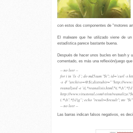
con estos dos componentes de "motores ant
El malware que he utilizado viene de u
estadística parece bastante buena.
Después de hacer unos bucles en bash y uno
comentado, es más una reflexión/juego que
-- no leer --
for i in `ls -1`; do md5sum "$i"; id=`curl -s
-s -F "archivo=@$i;distrubir=" "http://www.
reanal|sed -e 's|.*reanalisis.html?\(.*\)\".*|
http://www.virustotal.com/vt/en/reanaliza?$r
(.*\)\".*|\1|g'`; echo "result=$result"; mv "$i"
-- no leer --
Las barras indican falsos negativos, es deci