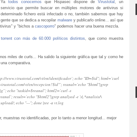
Ya
todos conocemos
que Hispasec dispone de
Virustotal
, un
servicio que permite buscar en múltiples motores de antivirus si
determinado fichero está infectado o no, también sabemos que hay
gente que se dedica a recopilar
malware
y publicarlo online... así que
ivirus" y "bichos a
cascoporro
" podemos hacer una buena mezcla.
n
torrent con más de 60.000 políticos distintos
, que como muestra
s miles de curls... Ha salido la siguiente gráfica que tal y como he
 una comparativa.
 http://www.virustotal.com/vt/en/identificador`; echo "ID=$id"; html=`curl
virustotal.com/vt/en/recepcion?$id"`; reanal=`echo "$html"|grep
\1|g'`; echo "taskid=$reanal"; html2=`curl -s
eanal`; result=`echo "$html2"|grep anal|sed -e 's|.*analisis/\
 upload/; echo "---"; done |tee -a vt.log
r, muestras no identificadas, por lo tanto a menor longitud... mejor