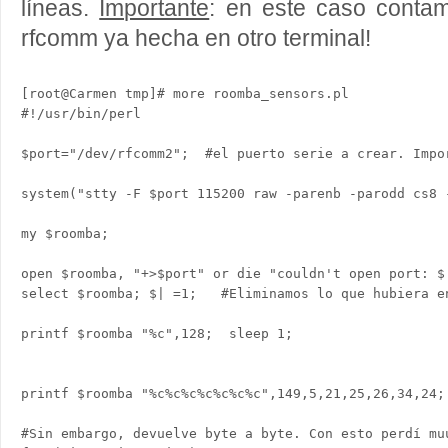
líneas.
Importante
: en este caso conta
rfcomm ya hecha en otro terminal!
[root@Carmen tmp]# more roomba_sensors.pl 

#!/usr/bin/perl

$port="/dev/rfcomm2";  #el puerto serie a crear. Impo
system("stty -F $port 115200 raw -parenb -parodd cs8 
my $roomba;

open $roomba, "+>$port" or die "couldn't open port: $!
select $roomba; $| =1;   #Eliminamos lo que hubiera en
printf $roomba "%c",128;  sleep 1;                   
printf $roomba "%c%c%c%c%c%c%c",149,5,21,25,26,34,24;
#Sin embargo, devuelve byte a byte. Con esto perdí mu