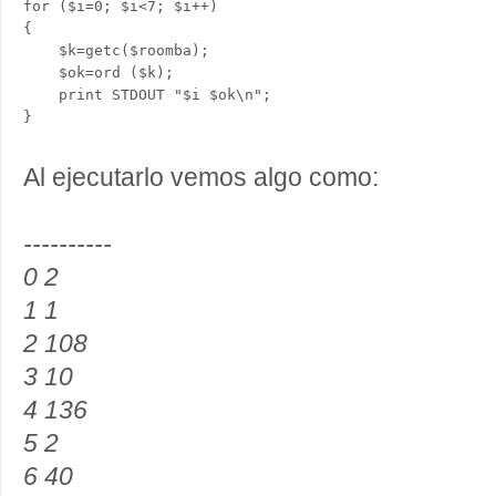
for ($i=0; $i<7; $i++) 

{

    $k=getc($roomba);

    $ok=ord ($k);

    print STDOUT "$i $ok\n";

Al ejecutarlo vemos algo como:
----------
0 2
1 1
2 108
3 10
4 136
5 2
6 40