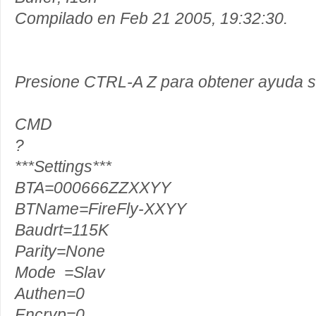
Compilado en Feb 21 2005, 19:32:30.
Presione CTRL-A Z para obtener ayuda s
CMD
?
***Settings***
BTA=000666ZZXXYY
BTName=FireFly-XXYY
Baudrt=115K
Parity=None
Mode =Slav
Authen=0
Encryp=0