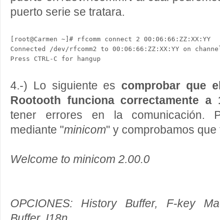
puerto serie se tratara.
[root@Carmen ~]# rfcomm connect 2 00:06:66:ZZ:XX:YY

Connected /dev/rfcomm2 to 00:06:66:ZZ:XX:YY on channel
4.-) Lo siguiente es
comprobar que 
Rootooth funciona correctamente a
tener errores en la comunicación. 
mediante "
minicom
" y comprobamos que t
Welcome to minicom 2.00.0
OPCIONES: History Buffer, F-key Mac
Buffer, I18n