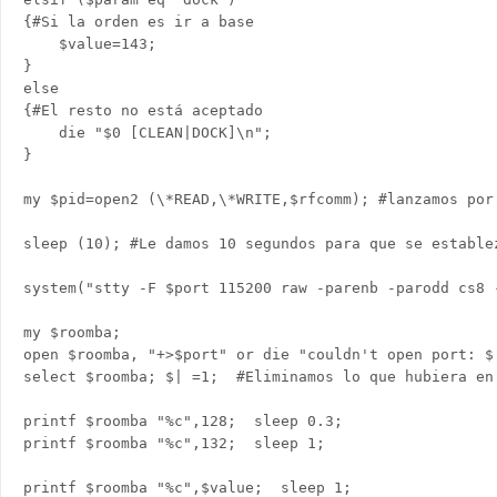
{#Si la orden es ir a base

    $value=143;

}

else

{#El resto no está aceptado

    die "$0 [CLEAN|DOCK]\n"; 

}

my $pid=open2 (\*READ,\*WRITE,$rfcomm); #lanzamos por 
sleep (10); #Le damos 10 segundos para que se establez
system("stty -F $port 115200 raw -parenb -parodd cs8 
my $roomba;

open $roomba, "+>$port" or die "couldn't open port: $!
select $roomba; $| =1;  #Eliminamos lo que hubiera en 
printf $roomba "%c",128;  sleep 0.3;                 
printf $roomba "%c",132;  sleep 1;                   
printf $roomba "%c",$value;  sleep 1;                