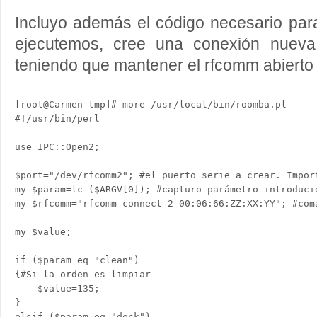
Incluyo además el código necesario par
ejecutemos, cree una conexión nueva
teniendo que mantener el rfcomm abierto 
[root@Carmen tmp]# more /usr/local/bin/roomba.pl 

#!/usr/bin/perl

use IPC::Open2;

$port="/dev/rfcomm2"; #el puerto serie a crear. Impor
my $param=lc ($ARGV[0]); #capturo parámetro introducid
my $rfcomm="rfcomm connect 2 00:06:66:ZZ:XX:YY"; #coma
my $value;

if ($param eq "clean")

{#Si la orden es limpiar

    $value=135;    

}

elsif ($param eq "dock")
