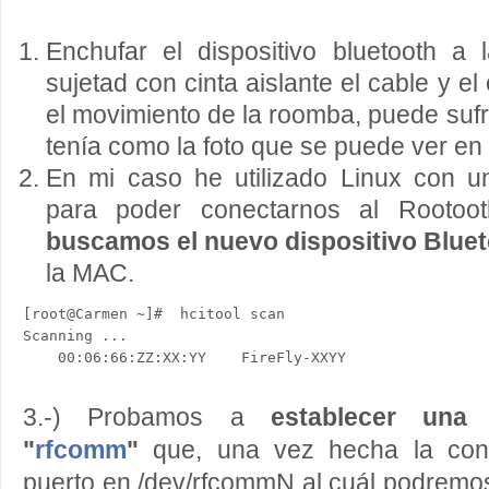
Enchufar el dispositivo bluetooth 
sujetad con cinta aislante el cable y e
el movimiento de la roomba, puede sufrir
tenía como la foto que se puede ver en e
En mi caso he utilizado Linux con u
para poder conectarnos al Rooto
buscamos el nuevo dispositivo Blue
la MAC.
[root@Carmen ~]#  hcitool scan 

Scanning ...

3.-) Probamos a
establecer una
"
rfcomm
"
que, una vez hecha la cone
puerto en /dev/rfcommN al cuál podremo