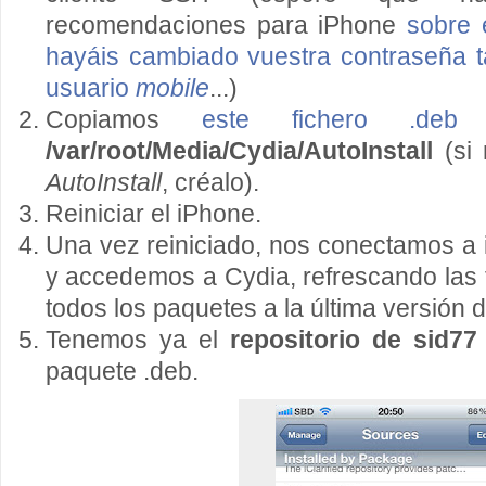
recomendaciones para iPhone
sobre 
hayáis cambiado vuestra contraseña 
usuario
mobile
...)
Copiamos
este fichero .deb
e
/var/root/Media/Cydia/AutoInstall
(si 
AutoInstall
, créalo).
Reiniciar el iPhone.
Una vez reiniciado, nos conectamos a i
y accedemos a Cydia, refrescando las 
todos los paquetes a la última versión d
Tenemos ya el
repositorio de sid77
paquete .deb.