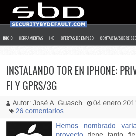
INICIO
HERRAMIENTAS
I+D
OFERTAS DE EMPLEO
CONTACTA/SOBRE SE
INSTALANDO TOR EN IPHONE: PRI
FI Y GPRS/3G
Autor: José A. Guasch
04 enero 2011
26 comentarios
Hemos nombrado vari
proyecto
tiene tanto fi