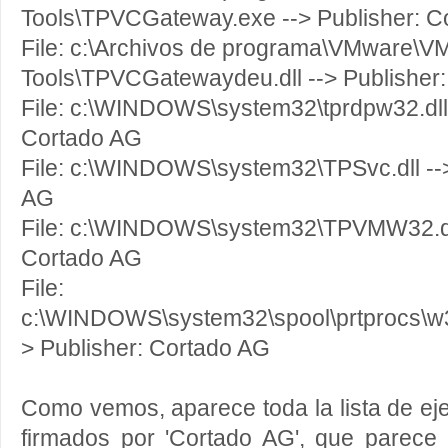
Tools\TPVCGateway.exe --> Publisher: C
File: c:\Archivos de programa\VMware\V
Tools\TPVCGatewaydeu.dll --> Publisher
File: c:\WINDOWS\system32\tprdpw32.dll 
Cortado AG
File: c:\WINDOWS\system32\TPSvc.dll -->
AG
File: c:\WINDOWS\system32\TPVMW32.dll
Cortado AG
File:
c:\WINDOWS\system32\spool\prtprocs\w3
> Publisher: Cortado AG
Como vemos, aparece toda la lista de ej
firmados por 'Cortado AG', que parece 