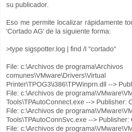
su publicador.
Eso me permite localizar rápidamente to
'Cortado AG' de la siguiente forma:
>type sigspotter.log | find /I "cortado"
File: c:\Archivos de programa\Archivos
comunes\VMware\Drivers\Virtual
Printer\TPOG3\i386\TPWinprn.dll --> Pub
File: c:\Archivos de programa\VMware\V
Tools\TPAutoConnect.exe --> Publisher: 
File: c:\Archivos de programa\VMware\V
Tools\TPAutoConnSvc.exe --> Publisher:
File: c:\Archivos de programa\VMware\V