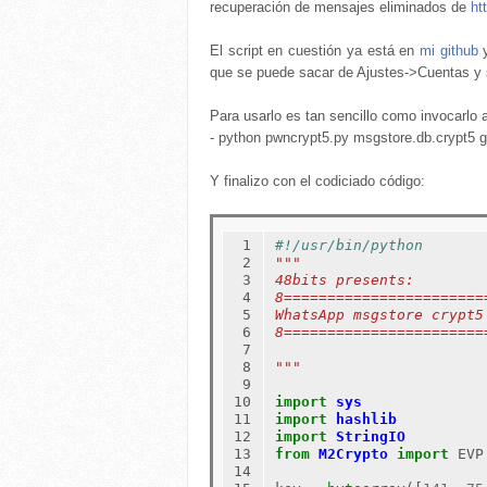
recuperación de mensajes eliminados de
ht
El script en cuestión ya está en
mi github
y
que se puede sacar de Ajustes->Cuentas y 
Para usarlo es tan sencillo como invocarlo 
- python pwncrypt5.py msgstore.db.crypt5
Y finalizo con el codiciado código:
 1

#!/usr/bin/python       
 2

"""
 3

48bits presents:
 4

8=======================
 5

WhatsApp msgstore crypt5
 6

8=======================
 7

 8

"""
 9

10

import
sys
11

import
hashlib
12

import
StringIO
13

from
M2Crypto
import
 EVP

14
