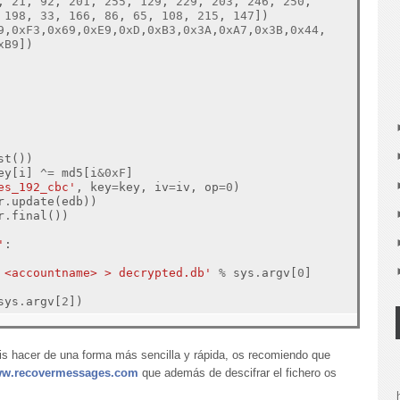
, 
21
, 
92
, 
201
, 
255
, 
129
, 
229
, 
203
, 
246
, 
250
, 

 
198
, 
33
, 
166
, 
86
, 
65
, 
108
, 
215
, 
147
])

9
,
0xF3
,
0x69
,
0xE9
,
0xD
,
0xB3
,
0x3A
,
0xA7
,
0x3B
,
0x44
,

xB9
])

st())

ey[i] 
^=
 md5[i
&0xF
]

es_192_cbc'
, key
=
key, iv
=
iv, op
=0
)

r
.
update(edb))

r
.
final())

'
:

 <accountname> > decrypted.db'
%
 sys
.
argv[
0
]

sys
.
argv[
2
eis hacer de una forma más sencilla y rápida, os recomiendo que
www.recovermessages.com
que además de descifrar el fichero os