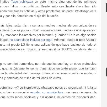
3 años
Yago publicaba
en este mismo blog uno de los primeros
os con fallos muy críticos. Desde entonces hasta ahora han ido
iendo numerosas noticias y otros problemas sin parar. WhatsApp está
 y por ello, también en el ojo del huracán.
 más lejos, esta misma semana muchos medios de comunicación se
e decía que se podían robar conversaciones mediante una aplicación
SD y mandase los archivos por Internet. ¿Perdón? Esto es algo sabido
ada que
no apareciese incluso por aquí
. Además afecta a todo Android
asta mi propio LG tiene una aplicación que hace backup de todo el
susceptible de ser robado. Y eso significa TODOS los datos de mi
 no son tan tremendos, no más que los que hay en otros protocolos
o, que históricamente se ha transmitido en texto plano, que también
tiza la integridad del mensaje. Claro, el correo-e no está de moda, ni
ntas y compras de miles de millones de euros.
ctrónico ¿y? Lo increíble de whatsapp no es su seguridad, ni la falta
 como han conseguido
escalar su arquitectura
con unas decenas de
ue otras redes sociales y sin apenas incidentes de disponibilidad.