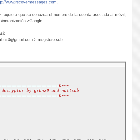
tp://www.recovermessages.com
.
 requiere que se conozca el nombre de la cuenta asociada al móvil,
sincronización->Google
así:
 grbnz0@gmail.com > msgstore.sdb
       
========================D~~~
 decryptor by grbnz0 and nullsub
========================D~~~