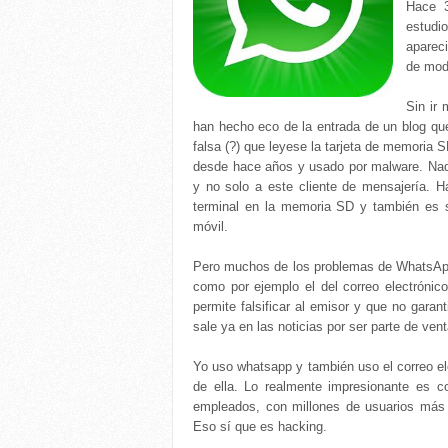
Hace 
estudi
aparec
de moda
Sin ir
han hecho eco de la entrada de un blog qu
falsa (?) que leyese la tarjeta de memoria 
desde hace años y usado por malware. N
y no solo a este cliente de mensajería. H
terminal en la memoria SD y también es 
móvil.
Pero muchos de los problemas de WhatsApp
como por ejemplo el del correo electrónic
permite falsificar al emisor y que no garan
sale ya en las noticias por ser parte de ve
Yo uso whatsapp y también uso el correo ele
de ella. Lo realmente impresionante es
empleados, con millones de usuarios más q
Eso sí que es hacking.