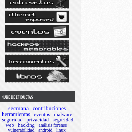
NUBE DE ETIQUETAS
secmana
contribuciones
herramientas
eventos
malware
seguridad
privacidad
seguridad
web
hacking
análisis forense
vulnerabilidad
android
linux