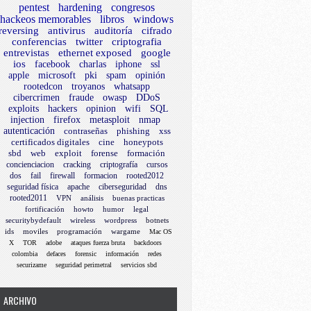
pentest
hardening
congresos
hackeos memorables
libros
windows
reversing
antivirus
auditoría
cifrado
conferencias
twitter
criptografia
entrevistas
ethernet exposed
google
ios
facebook
charlas
iphone
ssl
apple
microsoft
pki
spam
opinión
rootedcon
troyanos
whatsapp
cibercrimen
fraude
owasp
DDoS
exploits
hackers
opinion
wifi
SQL
injection
firefox
metasploit
nmap
autenticación
contraseñas
phishing
xss
certificados digitales
cine
honeypots
sbd
web
exploit
forense
formación
concienciacion
cracking
criptografía
cursos
dos
fail
firewall
formacion
rooted2012
seguridad física
apache
ciberseguridad
dns
rooted2011
VPN
análisis
buenas practicas
fortificación
howto
humor
legal
securitybydefault
wireless
wordpress
botnets
ids
moviles
programación
wargame
Mac OS
X
TOR
adobe
ataques fuerza bruta
backdoors
colombia
defaces
forensic
información
redes
securizame
seguridad perimetral
servicios sbd
ARCHIVO