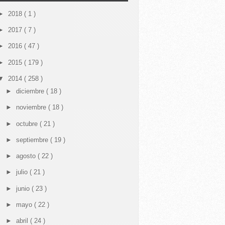
►
2018
( 1 )
►
2017
( 7 )
►
2016
( 47 )
►
2015
( 179 )
▼
2014
( 258 )
►
diciembre
( 18 )
►
noviembre
( 18 )
►
octubre
( 21 )
►
septiembre
( 19 )
►
agosto
( 22 )
►
julio
( 21 )
►
junio
( 23 )
►
mayo
( 22 )
►
abril
( 24 )