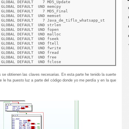
GLOBAL DEFAULT    7 MD5_Update

GLOBAL DEFAULT  UND memcpy

GLOBAL DEFAULT    7 MD5_Final

GLOBAL DEFAULT  UND memset

 GLOBAL DEFAULT    7 Java_de_tiflo_whatsapp_st

GLOBAL DEFAULT  UND strlen

GLOBAL DEFAULT  UND fopen

GLOBAL DEFAULT  UND malloc

GLOBAL DEFAULT  UND fseek

GLOBAL DEFAULT  UND ftell

GLOBAL DEFAULT  UND fwrite

GLOBAL DEFAULT  UND fread

GLOBAL DEFAULT  UND free

se obtienen las claves necesarias. En esta parte he tenido la suerte
 le ha puesto luz a parte del código donde yo me perdía y en la que