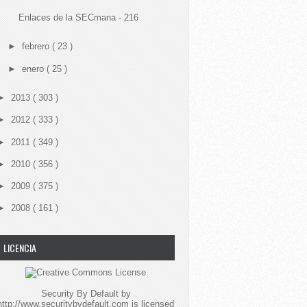
Enlaces de la SECmana - 216
►
febrero
( 23 )
►
enero
( 25 )
►
2013
( 303 )
►
2012
( 333 )
►
2011
( 349 )
►
2010
( 356 )
►
2009
( 375 )
►
2008
( 161 )
LICENCIA
Security By Default
by
http://www.securitybydefault.com
is licensed