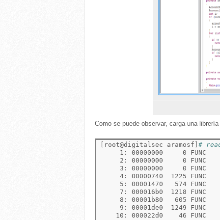
Como se puede observar, carga una librería 
[
root@digitalsec aramosf
]
# rea
     1: 00000000     0 FUNC   
     2: 00000000     0 FUNC    
     3: 00000000     0 FUNC   
     4: 00000740  1225 FUNC    
     5: 00001470   574 FUNC   
     7: 000016b0  1218 FUNC   
     8: 00001b80   605 FUNC   
     9: 00001de0  1249 FUNC    
    10: 000022d0    46 FUNC    