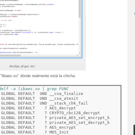
dex2jar, jd-gui, etc.
"libaes.so" dónde realmente está la chicha.
delf -a libaes.so | grep FUNC
 GLOBAL DEFAULT  UND __cxa_finalize

GLOBAL DEFAULT  UND __cxa_atexit

 GLOBAL DEFAULT  UND __stack_chk_fail

GLOBAL DEFAULT    7 AES_decrypt

 GLOBAL DEFAULT    7 CRYPTO_cbc128_decrypt

 GLOBAL DEFAULT    7 private_AES_set_encrypt_k

 GLOBAL DEFAULT    7 private_AES_set_decrypt_k

GLOBAL DEFAULT    7 AES_encrypt

GLOBAL DEFAULT    7 MD5_Init
