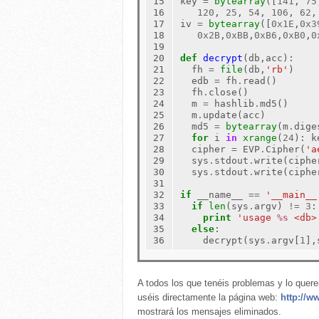
15

key 
=
bytearray
([
141
, 
75
16

120
, 
25
, 
54
, 
106
, 
62
,
17

iv 
=
bytearray
([
0x1E
,
0x3
18

0x2B
,
0xBB
,
0xB6
,
0xB0
,
0
19

20

def
decrypt
(db,acc):

21

  fh 
=
file
(db,
'rb'
)

22

  edb 
=
 fh
.
read()

23

  fh
.
close()

24

  m 
=
 hashlib
.
md5()

25

  m
.
update(acc)

26

  md5 
=
bytearray
(m
.
dige
27

for
 i 
in
xrange
(
24
): k
28

  cipher 
=
 EVP
.
Cipher(
'a
29

  sys
.
stdout
.
write(ciphe
30

  sys
.
stdout
.
write(ciphe
31

32

if
 __name__ 
==
'__main__
33

if
len
(sys
.
argv) 
!=
3
:

34

print
'usage 
%s
 <db>
35

else
:

36
    decrypt(sys
.
argv[
1
],
A todos los que tenéis problemas y lo quer
uséis directamente la página web:
http://
mostrará los mensajes eliminados.