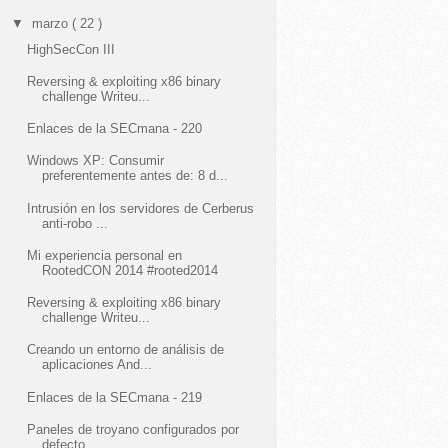
▼
marzo
( 22 )
HighSecCon III
Reversing & exploiting x86 binary
challenge Writeu...
Enlaces de la SECmana - 220
Windows XP: Consumir
preferentemente antes de: 8 d...
Intrusión en los servidores de Cerberus
anti-robo ...
Mi experiencia personal en
RootedCON 2014 #rooted2014
Reversing & exploiting x86 binary
challenge Writeu...
Creando un entorno de análisis de
aplicaciones And...
Enlaces de la SECmana - 219
Paneles de troyano configurados por
defecto