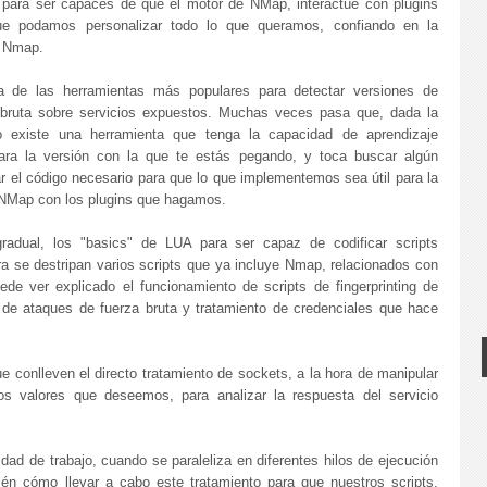
para ser capaces de que el motor de NMap, interactúe con plugins
e podamos personalizar todo lo que queramos, confiando en la
io Nmap.
 de las herramientas más populares para detectar versiones de
 bruta sobre servicios expuestos. Muchas veces pasa que, dada la
no existe una herramienta que tenga la capacidad de aprendizaje
para la versión con la que te estás pegando, y toca buscar algún
r el código necesario para que lo que implementemos sea útil para la
o NMap con los plugins que hagamos.
gradual, los "basics" de LUA para ser capaz de codificar scripts
ra se destripan varios scripts que ya incluye Nmap, relacionados con
ede ver explicado el funcionamiento de scripts de fingerprinting de
de ataques de fuerza bruta y tratamiento de credenciales que hace
ue conlleven el directo tratamiento de sockets, a la hora de manipular
os valores que deseemos, para analizar la respuesta del servicio
d de trabajo, cuando se paraleliza en diferentes hilos de ejecución
ién cómo llevar a cabo este tratamiento para que nuestros scripts,