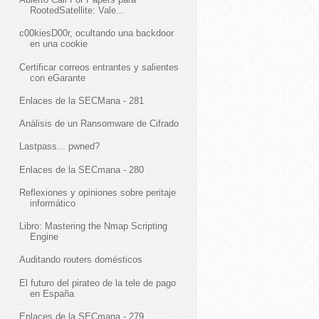
RootedSatellite: Vale...
c00kiesD00r, ocultando una backdoor
en una cookie
Certificar correos entrantes y salientes
con eGarante
Enlaces de la SECMana - 281
Análisis de un Ransomware de Cifrado
Lastpass... pwned?
Enlaces de la SECmana - 280
Reflexiones y opiniones sobre peritaje
informático
Libro: Mastering the Nmap Scripting
Engine
Auditando routers domésticos
El futuro del pirateo de la tele de pago
en España
Enlaces de la SECmana - 279