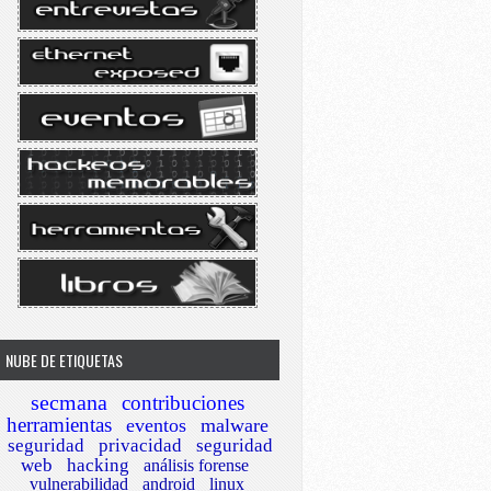
NUBE DE ETIQUETAS
secmana
contribuciones
herramientas
eventos
malware
seguridad
privacidad
seguridad
web
hacking
análisis forense
vulnerabilidad
android
linux