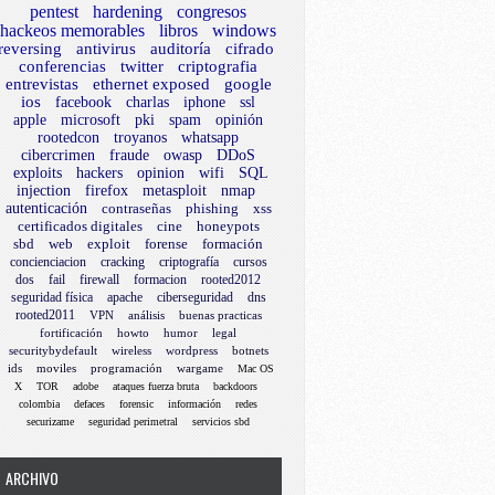
pentest
hardening
congresos
hackeos memorables
libros
windows
reversing
antivirus
auditoría
cifrado
conferencias
twitter
criptografia
entrevistas
ethernet exposed
google
ios
facebook
charlas
iphone
ssl
apple
microsoft
pki
spam
opinión
rootedcon
troyanos
whatsapp
cibercrimen
fraude
owasp
DDoS
exploits
hackers
opinion
wifi
SQL
injection
firefox
metasploit
nmap
autenticación
contraseñas
phishing
xss
certificados digitales
cine
honeypots
sbd
web
exploit
forense
formación
concienciacion
cracking
criptografía
cursos
dos
fail
firewall
formacion
rooted2012
seguridad física
apache
ciberseguridad
dns
rooted2011
VPN
análisis
buenas practicas
fortificación
howto
humor
legal
securitybydefault
wireless
wordpress
botnets
ids
moviles
programación
wargame
Mac OS
X
TOR
adobe
ataques fuerza bruta
backdoors
colombia
defaces
forensic
información
redes
securizame
seguridad perimetral
servicios sbd
ARCHIVO