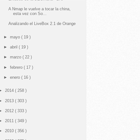
A Nmap le vuelve a tocar la china,
esta vez con So...
Analizando el LiveBox 2.1 de Orange
►
mayo
( 19 )
►
abril
( 19 )
►
marzo
( 22 )
►
febrero
( 17 )
►
enero
( 16 )
►
2014
( 258 )
►
2013
( 303 )
►
2012
( 333 )
►
2011
( 349 )
►
2010
( 356 )