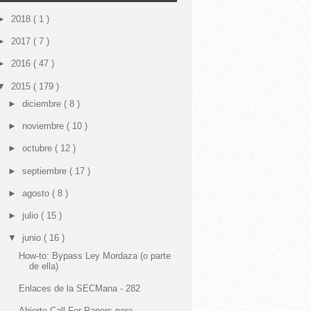
►
2018
( 1 )
►
2017
( 7 )
►
2016
( 47 )
▼
2015
( 179 )
►
diciembre
( 8 )
►
noviembre
( 10 )
►
octubre
( 12 )
►
septiembre
( 17 )
►
agosto
( 8 )
►
julio
( 15 )
▼
junio
( 16 )
How-to: Bypass Ley Mordaza (o parte
de ella)
Enlaces de la SECMana - 282
Abierto Call For Papers para