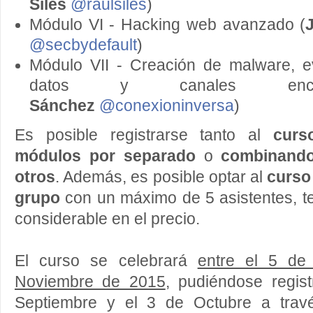
Siles
@raulsiles
)
Módulo VI - Hacking web avanzado (
@secbydefault
)
Módulo VII - Creación de malware, ev
datos y canales encu
Sánchez
@conexioninversa
)
Es posible registrarse tanto al
curs
módulos por separado
o
combinand
otros
. Además, es posible optar al
curso
grupo
con un máximo de 5 asistentes, t
considerable en el precio.
El curso se celebrará
entre el 5 de
Noviembre de 2015
, pudiéndose regis
Septiembre y el 3 de Octubre a travé