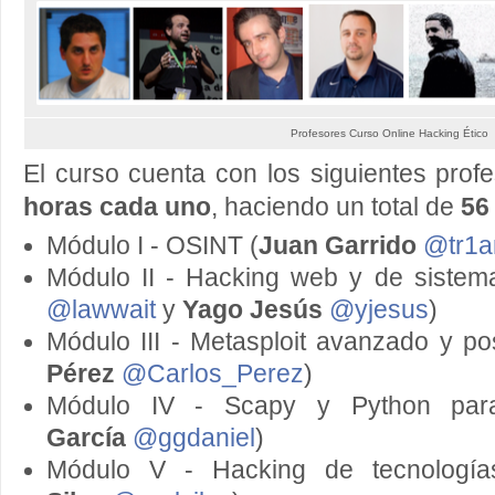
Profesores Curso Online Hacking Ético
El curso cuenta con los siguientes pro
horas cada uno
, haciendo un total de
56
Módulo I - OSINT (
Juan Garrido
@tr1a
Módulo II - Hacking web y de sistem
@lawwait
y
Yago Jesús
@yjesus
)
Módulo III - Metasploit avanzado y pos
Pérez
@Carlos_Perez
)
Módulo IV - Scapy y Python para
García
@ggdaniel
)
Módulo V - Hacking de tecnologías