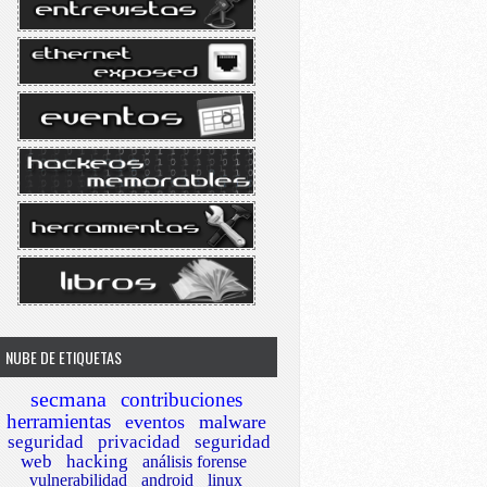
NUBE DE ETIQUETAS
secmana
contribuciones
herramientas
eventos
malware
seguridad
privacidad
seguridad
web
hacking
análisis forense
vulnerabilidad
android
linux