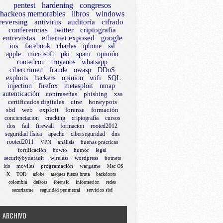
pentest
hardening
congresos
hackeos memorables
libros
windows
reversing
antivirus
auditoría
cifrado
conferencias
twitter
criptografia
entrevistas
ethernet exposed
google
ios
facebook
charlas
iphone
ssl
apple
microsoft
pki
spam
opinión
rootedcon
troyanos
whatsapp
cibercrimen
fraude
owasp
DDoS
exploits
hackers
opinion
wifi
SQL
injection
firefox
metasploit
nmap
autenticación
contraseñas
phishing
xss
certificados digitales
cine
honeypots
sbd
web
exploit
forense
formación
concienciacion
cracking
criptografía
cursos
dos
fail
firewall
formacion
rooted2012
seguridad física
apache
ciberseguridad
dns
rooted2011
VPN
análisis
buenas practicas
fortificación
howto
humor
legal
securitybydefault
wireless
wordpress
botnets
ids
moviles
programación
wargame
Mac OS
X
TOR
adobe
ataques fuerza bruta
backdoors
colombia
defaces
forensic
información
redes
securizame
seguridad perimetral
servicios sbd
ARCHIVO