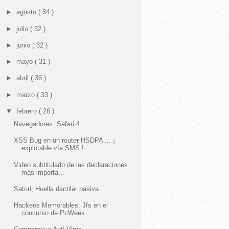
►
agosto
( 34 )
►
julio
( 32 )
►
junio
( 32 )
►
mayo
( 31 )
►
abril
( 36 )
►
marzo
( 33 )
▼
febrero
( 26 )
Navegadores: Safari 4
XSS Bug en un router HSDPA ... ¡
explotable vía SMS !
Video subtitulado de las declaraciones
más importa...
Satori, Huella dactilar pasiva
Hackeos Memorables: Jfs en el
concurso de PcWeek.