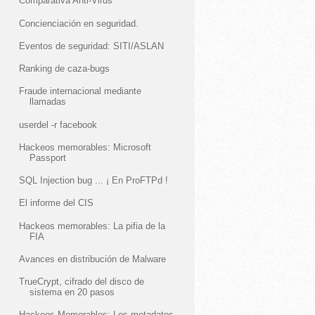
Comparativa Anti-Virus
Concienciación en seguridad.
Eventos de seguridad: SITI/ASLAN
Ranking de caza-bugs
Fraude internacional mediante
llamadas
userdel -r facebook
Hackeos memorables: Microsoft
Passport
SQL Injection bug ... ¡ En ProFTPd !
El informe del CIS
Hackeos memorables: La pifia de la
FIA
Avances en distribución de Malware
TrueCrypt, cifrado del disco de
sistema en 20 pasos
Hackeos Memorables: Los metadatos