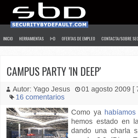
INICIO
HERRAMIENTAS
I+D
OFERTAS DE EMPLEO
CONTACTA/SOBRE SE
CAMPUS PARTY 'IN DEEP'
Autor: Yago Jesus
01 agosto 2009 [ 7
16 comentarios
Como ya
habíamos 
hemos estado en l
dando una charla s