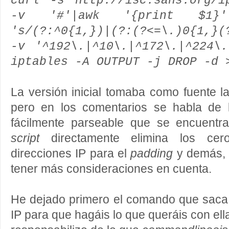
curl -s http://isc.sans.org/i
-v '#'|awk '{print $1}
's/(?:^0{1,})|(?:(?<=\.)0{1,}(
-v '^192\.|^10\.|^172\.|^224\
iptables -A OUTPUT -j DROP -d 
La versión inicial tomaba como fuente la
pero en los comentarios se habla de 
fácilmente parseable que se encuent
script
directamente elimina los cer
direcciones IP para el
padding
y demás, 
tener más consideraciones en cuenta.
He dejado primero el comando que saca l
IP para que hagáis lo que queráis con ella