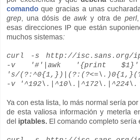
comando
que gracias a unas cucharad
grep
, una dósis de
awk
y otra de
perl
esas direcciones IP que están suponi
muchos sistemas
:
curl -s http://isc.sans.org/i
-v '#'|awk '{print $1}
's/(?:^0{1,})|(?:(?<=\.)0{1,}(
-v '^192\.|^10\.|^172\.|^224\.
Ya con esta lista, lo más normal sería p
de esta valiosa información y meterla 
del
iptables.
El comando completo sería e