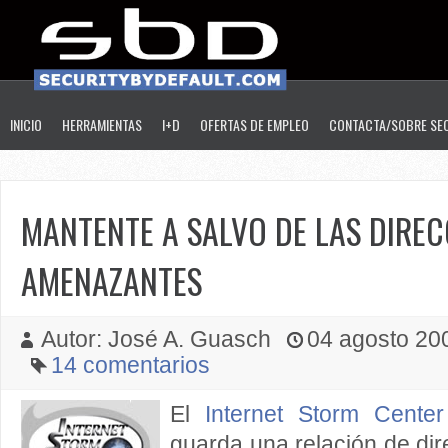
INICIO
HERRAMIENTAS
I+D
OFERTAS DE EMPLEO
CONTACTA/SOBRE SE
MANTENTE A SALVO DE LAS DIREC
AMENAZANTES
Autor: José A. Guasch
04 agosto 200
14 comentarios
El
Internet Storm Center
guarda una relación de di