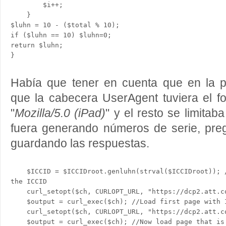
        $i++;

    }

$luhn = 10 - ($total % 10);

if ($luhn == 10) $luhn=0;

return $luhn;

Había que tener en cuenta que en la pe
que la cabecera UserAgent tuviera el fo
"
Mozilla/5.0 (iPad)
" y el resto se limita
fuera generando números de serie, preg
guardando las respuestas.
    $ICCID = $ICCIDroot.genluhn(strval($ICCIDroot)); 
the ICCID

    curl_setopt($ch, CURLOPT_URL, "https://dcp2.att.c
    $output = curl_exec($ch); //Load first page with I
    curl_setopt($ch, CURLOPT_URL, "https://dcp2.att.co
    $output = curl_exec($ch); //Now load page that is