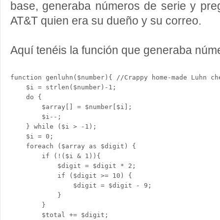
base, generaba números de serie y preg
AT&T quien era su dueño y su correo.
Aquí tenéis la función que generaba núme
function genluhn($number){ //Crappy home-made Luhn che
    $i = strlen($number)-1;

    do {

        $array[] = $number[$i];

        $i--;

    } while ($i > -1);

    $i = 0;

    foreach ($array as $digit) {

        if (!($i & 1)){

            $digit = $digit * 2;

            if ($digit >= 10) {

                $digit = $digit - 9;

            }

        }

        $total += $digit;
