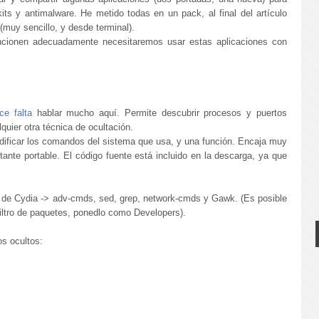
its y antimalware. He metido todas en un pack, al final del artículo
(muy sencillo, y desde terminal).
ncionen adecuadamente necesitaremos usar estas aplicaciones con
ce falta
hablar mucho aquí. Permite descubrir procesos y puertos
uier otra técnica de ocultación.
odificar los comandos del sistema que usa, y una función. Encaja muy
ante portable. El código fuente está incluido en la descarga, ya que
s de Cydia -> adv-cmds, sed, grep, network-cmds y Gawk. (Es posible
 filtro de paquetes, ponedlo como Developers).
os ocultos: