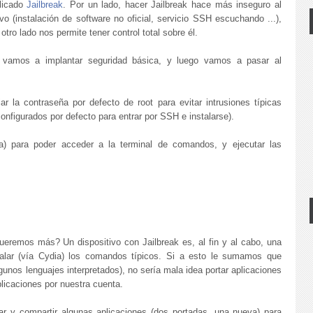
licado
Jailbreak
. Por un lado, hacer Jailbreak hace más inseguro al
ivo (instalación de software no oficial, servicio SSH escuchando ...),
 otro lado nos permite tener control total sobre él.
 vamos a implantar seguridad básica, y luego vamos a pasar al
ar la contraseña por defecto de root para evitar intrusiones típicas
onfigurados por defecto para entrar por SSH e instalarse).
ia) para poder acceder a la terminal de comandos, y ejecutar las
queremos más? Un dispositivo con Jailbreak es, al fin y al cabo, una
talar (vía Cydia) los comandos típicos. Si a esto le sumamos que
nos lenguajes interpretados), no sería mala idea portar aplicaciones
licaciones por nuestra cuenta.
car y compartir algunas aplicaciones (dos portadas, una nueva) para