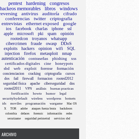
pentest
hardening
congresos
hackeos memorables
libros
windows
reversing
antivirus
auditoría
cifrado
conferencias
twitter
criptografia
entrevistas
ethernet exposed
google
ios
facebook
charlas
iphone
ssl
apple
microsoft
pki
spam
opinión
rootedcon
troyanos
whatsapp
cibercrimen
fraude
owasp
DDoS
exploits
hackers
opinion
wifi
SQL
injection
firefox
metasploit
nmap
autenticación
contraseñas
phishing
xss
certificados digitales
cine
honeypots
sbd
web
exploit
forense
formación
concienciacion
cracking
criptografía
cursos
dos
fail
firewall
formacion
rooted2012
seguridad física
apache
ciberseguridad
dns
rooted2011
VPN
análisis
buenas practicas
fortificación
howto
humor
legal
securitybydefault
wireless
wordpress
botnets
ids
moviles
programación
wargame
Mac OS
X
TOR
adobe
ataques fuerza bruta
backdoors
colombia
defaces
forensic
información
redes
securizame
seguridad perimetral
servicios sbd
ARCHIVO