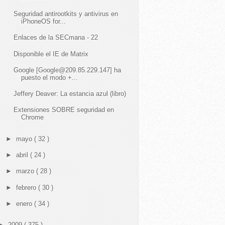
Seguridad antirootkits y antivirus en
iPhoneOS for...
Enlaces de la SECmana - 22
Disponible el IE de Matrix
Google [Google@209.85.229.147] ha
puesto el modo +...
Jeffery Deaver: La estancia azul (libro)
Extensiones SOBRE seguridad en
Chrome
►
mayo
( 32 )
►
abril
( 24 )
►
marzo
( 28 )
►
febrero
( 30 )
►
enero
( 34 )
►
2009
( 375 )