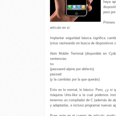
haya ap
disposit
pero por
Primero
artículo en sí.
Implantar seguridad básica significa cambi
(virus rastreando en busca de dispositivos c
Abrir Mobile Terminal (disponible en Cyd
sentencias:
su
(password alpine por defecto)
passwd
(y la cambiáis por la que queráis)
Esto es lo normal, lo básico. Pero, ¿y si 
máquina Unix-like a la cual podemos ins
tenemos un compilador de C (además de algu
y adaptarlas, e incluso programar nuevas ap
Pues este es el cuerpo de artículo, expli