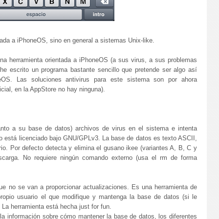
tada a iPhoneOS, sino en general a sistemas Unix-like.
na herramienta orientada a iPhoneOS (a sus virus, a sus problemas
, he escrito un programa bastante sencillo que pretende ser algo así
eOS. Las soluciones antivirus para este sistema son por ahora
icial, en la AppStore no hay ninguna).
to a su base de datos) archivos de virus en el sistema e intenta
go está licenciado bajo GNU/GPLv3. La base de datos es texto ASCII,
rio. Por defecto detecta y elimina el gusano ikee (variantes A, B, C y
escarga. No requiere ningún comando externo (usa el rm de forma
que no se van a proporcionar actualizaciones. Es una herramienta de
propio usuario el que modifique y mantenga la base de datos (si le
. La herramienta está hecha just for fun.
la información sobre cómo mantener la base de datos, los diferentes