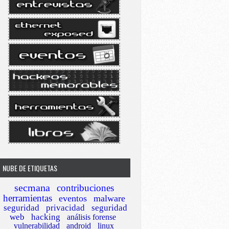
NUBE DE ETIQUETAS
secmana
contribuciones
herramientas
eventos
malware
seguridad
privacidad
seguridad
web
hacking
análisis forense
vulnerabilidad
android
linux