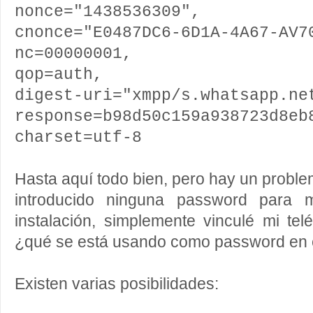
nonce="1438536309",
cnonce="E0487DC6-6D1A-4A67-AV7
nc=00000001,
qop=auth,
digest-uri="xmpp/s.whatsapp.ne
response=b98d50c159a938723d8eb
charset=utf-8
Hasta aquí todo bien, pero hay un probl
introducido ninguna password para m
instalación, simplemente vinculé mi tel
¿qué se está usando como password en 
Existen varias posibilidades: