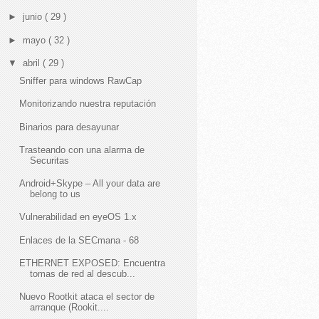
►
junio
( 29 )
►
mayo
( 32 )
▼
abril
( 29 )
Sniffer para windows RawCap
Monitorizando nuestra reputación
Binarios para desayunar
Trasteando con una alarma de
Securitas
Android+Skype – All your data are
belong to us
Vulnerabilidad en eyeOS 1.x
Enlaces de la SECmana - 68
ETHERNET EXPOSED: Encuentra
tomas de red al descub...
Nuevo Rootkit ataca el sector de
arranque (Rookit....