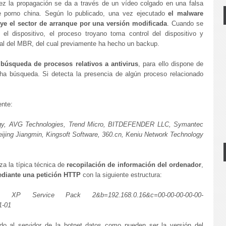
ez la propagación se da a través de un vídeo colgado en una falsa
 porno china. Según lo publicado, una vez ejecutado
el malware
uye el sector de arranque por una versión modificada
. Cuando se
ia el dispositivo, el proceso troyano toma control del dispositivo y
ginal del MBR, del cual previamente ha hecho un backup.
a
búsqueda de procesos relativos a antivirus
, para ello dispone de
ha búsqueda. Si detecta la presencia de algún proceso relacionado
ente:
ology, AVG Technologies, Trend Micro, BITDEFENDER LLC, Symantec
ijing Jiangmin, Kingsoft Software, 360.cn, Keniu Network Technology
za la típica técnica de
recopilación de información del ordenador
,
ediante una petición HTTP
con la siguiente estructura:
indows XP Service Pack 2&b=192.168.0.16&c=00-00-00-00-00-
1-01
 al servidor de la botnet datos como pueden ser la versión del