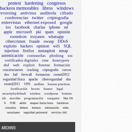
pentest
hardening
congresos
hackeos memorables
libros
windows
reversing
antivirus
auditoría
cifrado
conferencias
twitter
criptografia
entrevistas
ethernet exposed
google
ios
facebook
charlas
iphone
ssl
apple
microsoft
pki
spam
opinión
rootedcon
troyanos
whatsapp
cibercrimen
fraude
owasp
DDoS
exploits
hackers
opinion
wifi
SQL
injection
firefox
metasploit
nmap
autenticación
contraseñas
phishing
xss
certificados digitales
cine
honeypots
sbd
web
exploit
forense
formación
concienciacion
cracking
criptografía
cursos
dos
fail
firewall
formacion
rooted2012
seguridad física
apache
ciberseguridad
dns
rooted2011
VPN
análisis
buenas practicas
fortificación
howto
humor
legal
securitybydefault
wireless
wordpress
botnets
ids
moviles
programación
wargame
Mac OS
X
TOR
adobe
ataques fuerza bruta
backdoors
colombia
defaces
forensic
información
redes
securizame
seguridad perimetral
servicios sbd
ARCHIVO