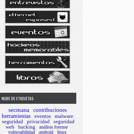
NUBE DE ETIQUETAS
secmana
contribuciones
herramientas
eventos
malware
seguridad
privacidad
seguridad
web
hacking
análisis forense
vulnerabilidad
android
linux