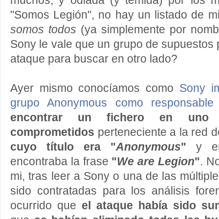
muchos, y odiada (y temida) por los 
"Somos Legión", no hay un listado de 
somos todos
(ya simplemente por nombrar
Sony le vale que un grupo de supuestos
ataque para buscar en otro lado?
Ayer mismo conocíamos como
Sony im
grupo Anonymous como responsable d
encontrar un fichero en uno
comprometidos
perteneciente a la red d
cuyo título era "
Anonymous
"
y e
encontraba la frase
"
We are Legion
"
. N
mi, tras leer a Sony o una de las múltip
sido contratadas para los análisis for
ocurrido que
el ataque había sido su