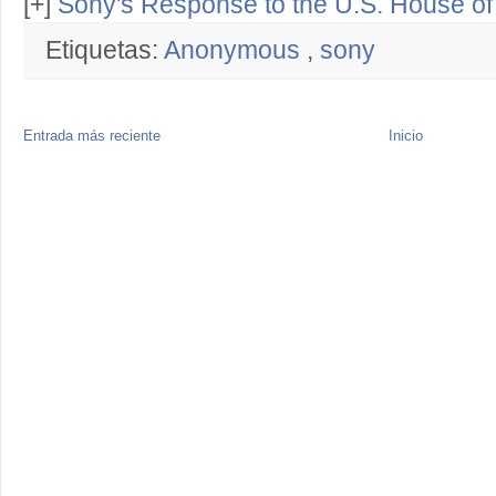
[+]
Sony's Response to the U.S. House of
Etiquetas:
Anonymous
,
sony
Entrada más reciente
Inicio