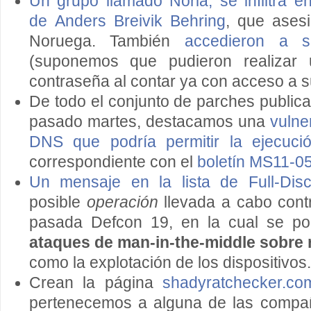
Un grupo llamado Noria, se infiltra en
de Anders Breivik Behring
, que ases
Noruega. También
accedieron a s
(suponemos que pudieron realizar 
contraseña al contar ya con acceso a s
De todo el conjunto de parches publica
pasado martes, destacamos una
vulne
DNS que podría permitir la ejecuci
correspondiente con el
boletín MS11-0
Un mensaje en la lista de Full-Disc
posible
operación
llevada a cabo contr
pasada Defcon 19, en la cual se pod
ataques de man-in-the-middle sobre
como la explotación de los dispositivos.
Crean la página
shadyratchecker.co
pertenecemos a alguna de las compañ