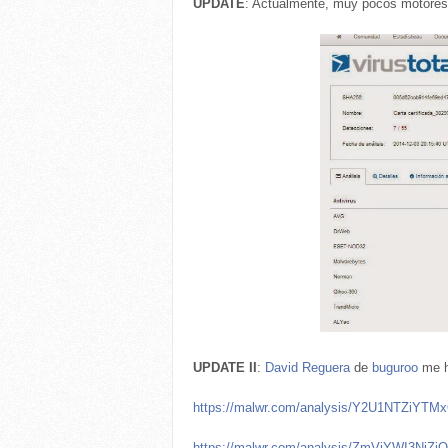
UPDATE
: Actualmente, muy pocos motores 
UPDATE II
:
David Reguera
de
buguroo
me h
https://malwr.com/analysis/Y2U1NTZi
https://malwr.com/analysis/ZmVjYWI3Nj