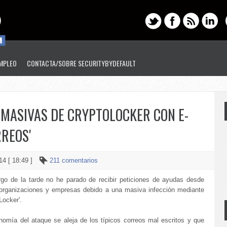
EMPLEO
CONTACTA/SOBRE SECURITYBYDEFAULT
 MASIVAS DE CRYPTOLOCKER CON E-
RREOS'
14 [ 18:49 ]
211 comentarios
argo de la tarde no he parado de recibir peticiones de ayudas desde
 organizaciones y empresas debido a una masiva infección mediante
Locker'.
onomía del ataque se aleja de los típicos correos mal escritos y que