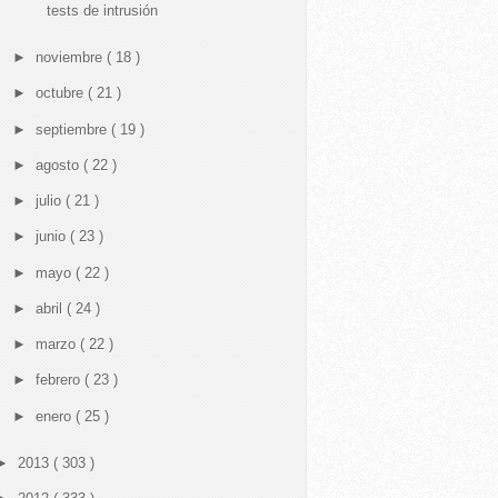
tests de intrusión
►
noviembre
( 18 )
►
octubre
( 21 )
►
septiembre
( 19 )
►
agosto
( 22 )
►
julio
( 21 )
►
junio
( 23 )
►
mayo
( 22 )
►
abril
( 24 )
►
marzo
( 22 )
►
febrero
( 23 )
►
enero
( 25 )
►
2013
( 303 )