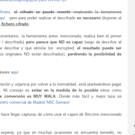
ivero
,
el cifrado se puede revertir
empleando la herramienta
quí
pero para poder realizar el descifrado
es necesario
disponer al
 fichero cifrado
.
mentarios, la herramienta antes mencionada, realiza bien el primer
o / descifrado)
pero parece que NO es capaz
luego de descifrar el
de descifrar y que elimine los .encrypted,
el resultado puede ser
os originales NO están descifrados),
perdiendo la posibilidad de
alware
aquí
ación y urgencia por volver a la normalidad, está planteándose pagar
in. Mi consejo es
evitar en la medida de lo posible
sitios como
de conversión es MUY MALA
. Donde más fácil y mejor tasa se
entro comercial de Madrid 'ABC Serrano'
hace llegar capturas de cómo usar el cajero de Bitcoins mencionado
 esperar, ya que en muchas ocasiones se encuentra remedio, no