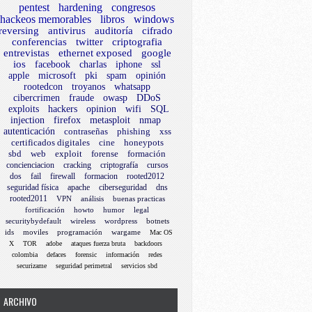
pentest
hardening
congresos
hackeos memorables
libros
windows
reversing
antivirus
auditoría
cifrado
conferencias
twitter
criptografia
entrevistas
ethernet exposed
google
ios
facebook
charlas
iphone
ssl
apple
microsoft
pki
spam
opinión
rootedcon
troyanos
whatsapp
cibercrimen
fraude
owasp
DDoS
exploits
hackers
opinion
wifi
SQL
injection
firefox
metasploit
nmap
autenticación
contraseñas
phishing
xss
certificados digitales
cine
honeypots
sbd
web
exploit
forense
formación
concienciacion
cracking
criptografía
cursos
dos
fail
firewall
formacion
rooted2012
seguridad física
apache
ciberseguridad
dns
rooted2011
VPN
análisis
buenas practicas
fortificación
howto
humor
legal
securitybydefault
wireless
wordpress
botnets
ids
moviles
programación
wargame
Mac OS
X
TOR
adobe
ataques fuerza bruta
backdoors
colombia
defaces
forensic
información
redes
securizame
seguridad perimetral
servicios sbd
ARCHIVO