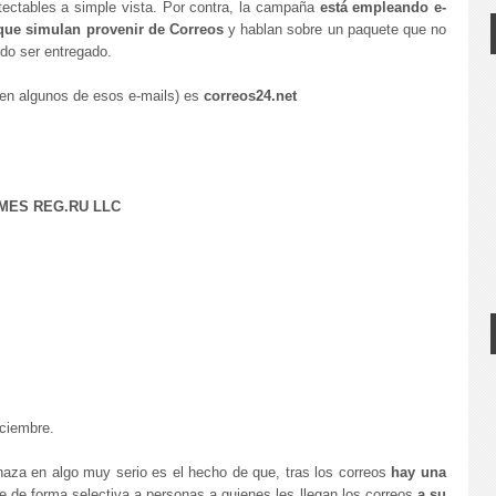
tectables a simple vista. Por contra, la campaña
está empleando e-
que simulan provenir de Correos
y hablan sobre un paquete que no
do ser entregado.
en algunos de esos e-mails) es
correos24.net
AMES REG.RU LLC
ciembre.
naza en algo muy serio es el hecho de que, tras los correos
hay una
que de forma selectiva a personas a quienes les llegan los correos
a su