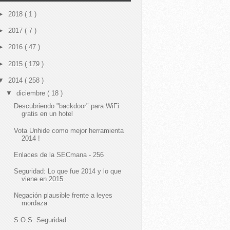
►
2018
( 1 )
►
2017
( 7 )
►
2016
( 47 )
►
2015
( 179 )
▼
2014
( 258 )
▼
diciembre
( 18 )
Descubriendo "backdoor" para WiFi
gratis en un hotel
Vota Unhide como mejor herramienta
2014 !
Enlaces de la SECmana - 256
Seguridad: Lo que fue 2014 y lo que
viene en 2015
Negación plausible frente a leyes
mordaza
S.O.S. Seguridad