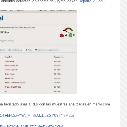
antivirus detectan la variante de CryptoLocker.
Reporte VT aquí
a facilitado unas URLs con las muestras analizadas en malwr.com
YTMxOTFhNDcwYWJjMmIxMzE5ZGY0YTY2M2U/
ZjODkwNDI0Njk3NjBjZDFjNmFkNTA2Yjc/