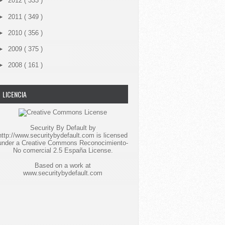
►
2012
( 333 )
►
2011
( 349 )
►
2010
( 356 )
►
2009
( 375 )
►
2008
( 161 )
LICENCIA
Security By Default
by
http://www.securitybydefault.com
is licensed
under a
Creative Commons Reconocimiento-
No comercial 2.5 España License
.
Based on a work at
www.securitybydefault.com