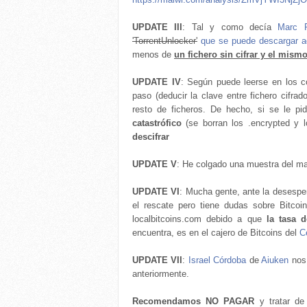
UPDATE III
: Tal y como decía
Marc R
'TorrentUnlocker'
que se puede descargar a
menos de
un fichero sin cifrar y el mismo
UPDATE IV
: Según puede leerse en los co
paso (deducir la clave entre fichero cifrad
resto de ficheros. De hecho, si se le pi
catastrófico
(se borran los .encrypted y l
descifrar
UPDATE V
: He colgado una muestra del m
UPDATE VI
: Mucha gente, ante la desesper
el rescate pero tiene dudas sobre Bitco
localbitcoins.com debido a que
la tasa 
encuentra, es en el cajero de Bitcoins del
C
UPDATE VII
:
Israel Córdoba
de
Aiuken
nos 
anteriormente.
Recomendamos NO PAGAR
y tratar de