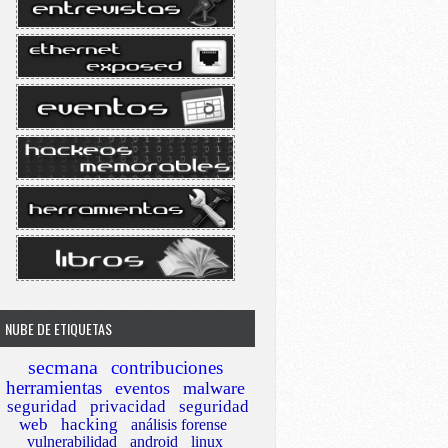
NUBE DE ETIQUETAS
secmana
contribuciones
herramientas
eventos
malware
seguridad
privacidad
seguridad
web
hacking
análisis forense
vulnerabilidad
android
linux