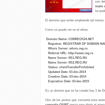
son de
mails 
ha podi
El dominio que están empleando (al menos 
Como se puede ver en el whois:
Domain Name: CORREOS24.NET
Registrar: REGISTRAR OF DOMAIN N
Whois Server: whois.reg.ru
Referral URL: http://www.reg.ru
Name Server: NS1.REG.RU
Name Server: NS2.REG.RU
Status: clientTransferProhibited
Updated Date: 03-dec-2014
Creation Date: 03-dec-2014
Expiration Date: 03-dec-2015
Es un domino que se ha creado hoy 3 de Di
Otro de los puntos que convierte esta ame
campaña OSINT
previa para dirigir el ata