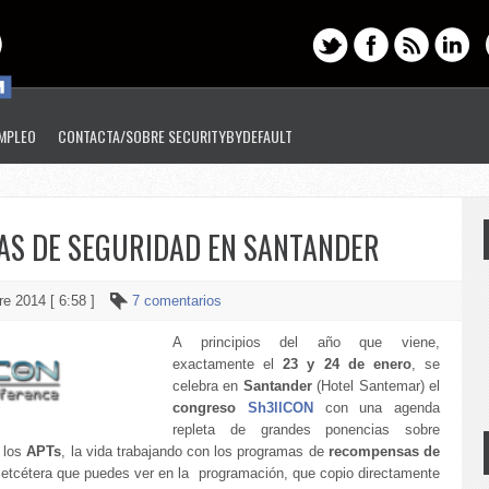
EMPLEO
CONTACTA/SOBRE SECURITYBYDEFAULT
AS DE SEGURIDAD EN SANTANDER
re 2014 [ 6:58 ]
7 comentarios
A principios del año que viene,
exactamente el
23 y 24 de enero
, se
celebra en
Santander
(Hotel Santemar) el
congreso
Sh3llCON
con una agenda
repleta de grandes ponencias sobre
, los
APTs
, la vida trabajando con los programas de
recompensas de
 etcétera que puedes ver en la programación, que copio directamente