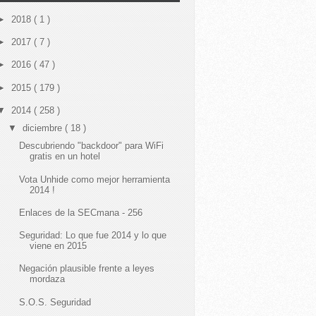
►
2018
( 1 )
►
2017
( 7 )
►
2016
( 47 )
►
2015
( 179 )
▼
2014
( 258 )
▼
diciembre
( 18 )
Descubriendo "backdoor" para WiFi
gratis en un hotel
Vota Unhide como mejor herramienta
2014 !
Enlaces de la SECmana - 256
Seguridad: Lo que fue 2014 y lo que
viene en 2015
Negación plausible frente a leyes
mordaza
S.O.S. Seguridad