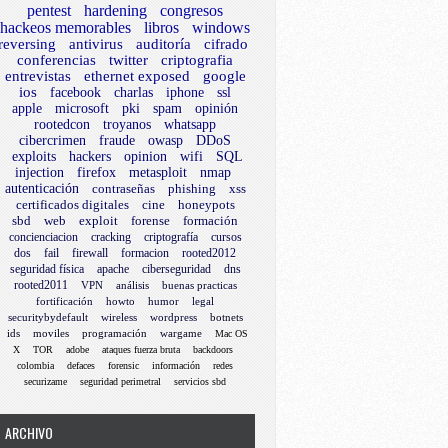
pentest
hardening
congresos
hackeos memorables
libros
windows
reversing
antivirus
auditoría
cifrado
conferencias
twitter
criptografia
entrevistas
ethernet exposed
google
ios
facebook
charlas
iphone
ssl
apple
microsoft
pki
spam
opinión
rootedcon
troyanos
whatsapp
cibercrimen
fraude
owasp
DDoS
exploits
hackers
opinion
wifi
SQL
injection
firefox
metasploit
nmap
autenticación
contraseñas
phishing
xss
certificados digitales
cine
honeypots
sbd
web
exploit
forense
formación
concienciacion
cracking
criptografía
cursos
dos
fail
firewall
formacion
rooted2012
seguridad física
apache
ciberseguridad
dns
rooted2011
VPN
análisis
buenas practicas
fortificación
howto
humor
legal
securitybydefault
wireless
wordpress
botnets
ids
moviles
programación
wargame
Mac OS
X
TOR
adobe
ataques fuerza bruta
backdoors
colombia
defaces
forensic
información
redes
securizame
seguridad perimetral
servicios sbd
ARCHIVO