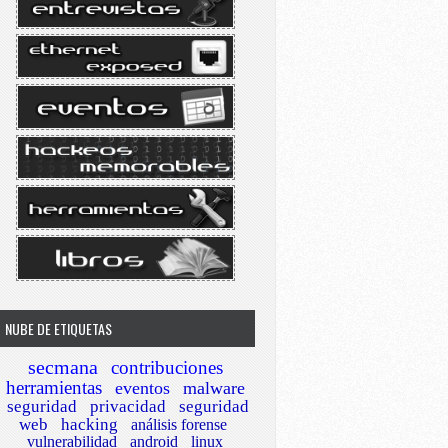
NUBE DE ETIQUETAS
secmana
contribuciones
herramientas
eventos
malware
seguridad
privacidad
seguridad
web
hacking
análisis forense
vulnerabilidad
android
linux