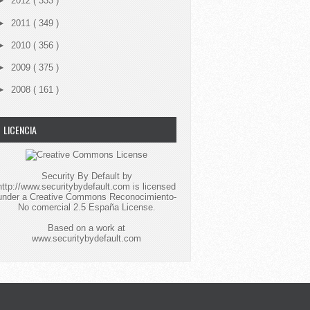
►
2012
( 333 )
►
2011
( 349 )
►
2010
( 356 )
►
2009
( 375 )
►
2008
( 161 )
LICENCIA
Security By Default
by
http://www.securitybydefault.com
is licensed
under a
Creative Commons Reconocimiento-
No comercial 2.5 España License
.
Based on a work at
www.securitybydefault.com