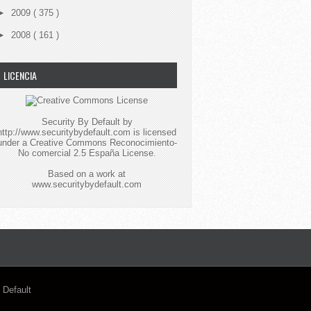
►
2009
( 375 )
►
2008
( 161 )
LICENCIA
Security By Default
by
http://www.securitybydefault.com
is licensed
under a
Creative Commons Reconocimiento-
No comercial 2.5 España License
.
Based on a work at
www.securitybydefault.com
 Default