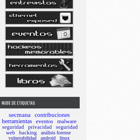
NUBE DE ETIQUETAS
secmana
contribuciones
herramientas
eventos
malware
seguridad
privacidad
seguridad
web
hacking
análisis forense
vulnerabilidad
android
linux