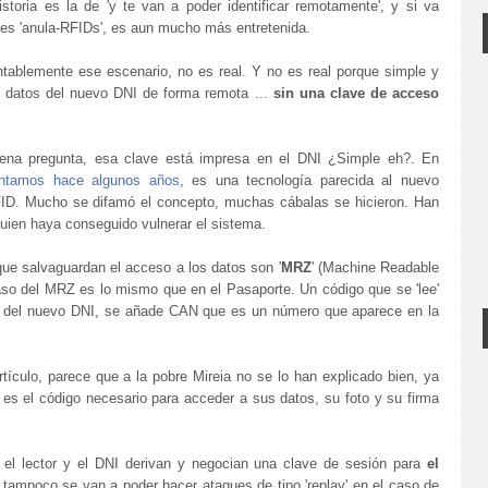
oria es la de 'y te van a poder identificar remotamente', y si va
es 'anula-RFIDs', es aun mucho más entretenida.
ntablemente ese escenario, no es real. Y no es real porque simple y
s datos del nuevo DNI de forma remota ...
sin una clave de acceso
na pregunta, esa clave está impresa en el DNI ¿Simple eh?. En
ntamos hace algunos años
, es una tecnología parecida al nuevo
FID. Mucho se difamó el concepto, muchas cábalas se hicieron. Han
guien haya conseguido vulnerar el sistema.
que salvaguardan el acceso a los datos son '
MRZ
' (Machine Readable
o del MRZ es lo mismo que en el Pasaporte. Un código que se 'lee'
o del nuevo DNI, se añade CAN que es un número que aparece en la
artículo, parece que a la pobre Mireia no se lo han explicado bien, ya
 es el código necesario para acceder a sus datos, su foto y su firma
 el lector y el DNI derivan y negocian una clave de sesión para
el
 tampoco se van a poder hacer ataques de tipo 'replay' en el caso de