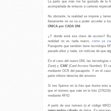
La parte que más me ha gustado de la hist
acompañada de enlaces a carteras especial
No obstante, la realidad se impone y lame
llanamente no se va a poder acceder a lo
ÚNICA por CADA DNI
¿Y donde está esa clave de acceso? Bue
realidad no es nada nuevo,
como ya co
Pasaporte que también tiene tecnología R
pasado años y nada, sin noticias de que al
En el caso del nuevo DNI, las tecnologías 
Zone) y '
CAN'
(Card Access Number). El cas
mediante OCR del pasaporte. Y en el cas
parte inferior derecha del anverso.
Si nos fijamos en la foto que ilustra este 
que el número que sale en la foto (276224)
mediante RFID.
A partir de ese número (o el código MRZ)
intercambio cifrado
de datos. En principio