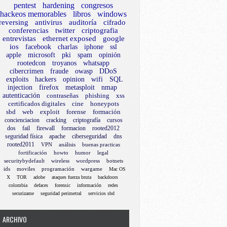
pentest
hardening
congresos
hackeos memorables
libros
windows
reversing
antivirus
auditoría
cifrado
conferencias
twitter
criptografia
entrevistas
ethernet exposed
google
ios
facebook
charlas
iphone
ssl
apple
microsoft
pki
spam
opinión
rootedcon
troyanos
whatsapp
cibercrimen
fraude
owasp
DDoS
exploits
hackers
opinion
wifi
SQL
injection
firefox
metasploit
nmap
autenticación
contraseñas
phishing
xss
certificados digitales
cine
honeypots
sbd
web
exploit
forense
formación
concienciacion
cracking
criptografía
cursos
dos
fail
firewall
formacion
rooted2012
seguridad física
apache
ciberseguridad
dns
rooted2011
VPN
análisis
buenas practicas
fortificación
howto
humor
legal
securitybydefault
wireless
wordpress
botnets
ids
moviles
programación
wargame
Mac OS
X
TOR
adobe
ataques fuerza bruta
backdoors
colombia
defaces
forensic
información
redes
securizame
seguridad perimetral
servicios sbd
ARCHIVO