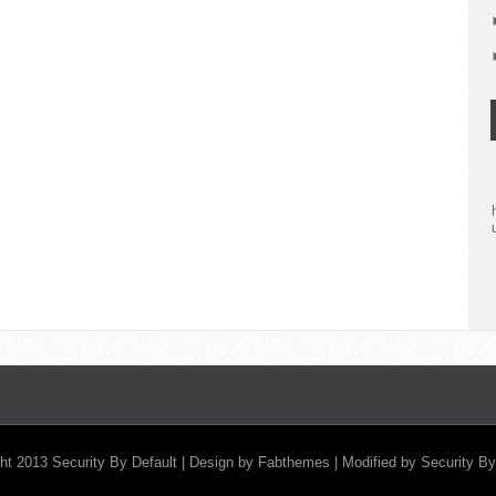
ght 2013
Security By Default
| Design by
Fabthemes
| Modified by Security By