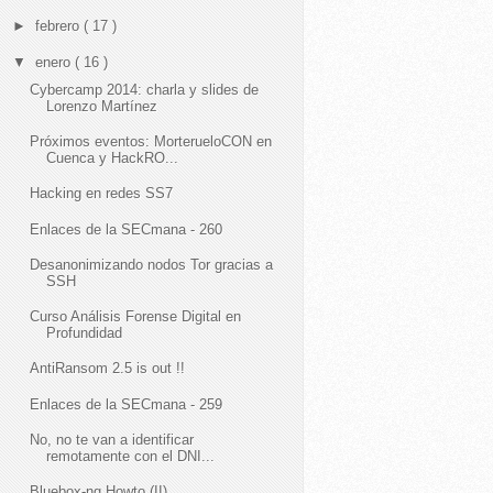
►
febrero
( 17 )
▼
enero
( 16 )
Cybercamp 2014: charla y slides de
Lorenzo Martínez
Próximos eventos: MorterueloCON en
Cuenca y HackRO...
Hacking en redes SS7
Enlaces de la SECmana - 260
Desanonimizando nodos Tor gracias a
SSH
Curso Análisis Forense Digital en
Profundidad
AntiRansom 2.5 is out !!
Enlaces de la SECmana - 259
No, no te van a identificar
remotamente con el DNI...
Bluebox-ng Howto (II)