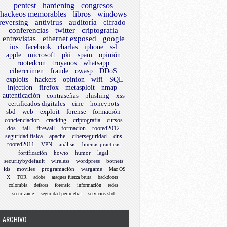
pentest
hardening
congresos
hackeos memorables
libros
windows
reversing
antivirus
auditoría
cifrado
conferencias
twitter
criptografia
entrevistas
ethernet exposed
google
ios
facebook
charlas
iphone
ssl
apple
microsoft
pki
spam
opinión
rootedcon
troyanos
whatsapp
cibercrimen
fraude
owasp
DDoS
exploits
hackers
opinion
wifi
SQL
injection
firefox
metasploit
nmap
autenticación
contraseñas
phishing
xss
certificados digitales
cine
honeypots
sbd
web
exploit
forense
formación
concienciacion
cracking
criptografía
cursos
dos
fail
firewall
formacion
rooted2012
seguridad física
apache
ciberseguridad
dns
rooted2011
VPN
análisis
buenas practicas
fortificación
howto
humor
legal
securitybydefault
wireless
wordpress
botnets
ids
moviles
programación
wargame
Mac OS
X
TOR
adobe
ataques fuerza bruta
backdoors
colombia
defaces
forensic
información
redes
securizame
seguridad perimetral
servicios sbd
ARCHIVO