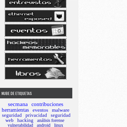
NUBE DE ETIQUETAS
secmana
contribuciones
herramientas
eventos
malware
seguridad
privacidad
seguridad
web
hacking
análisis forense
vulnerabilidad
android
linux