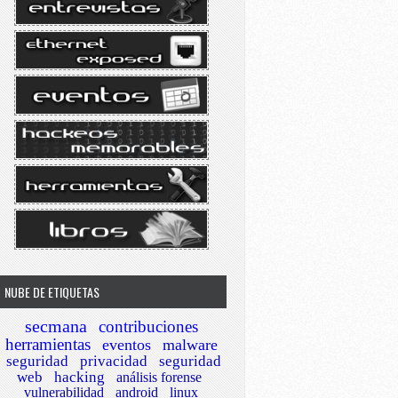
NUBE DE ETIQUETAS
secmana
contribuciones
herramientas
eventos
malware
seguridad
privacidad
seguridad
web
hacking
análisis forense
vulnerabilidad
android
linux