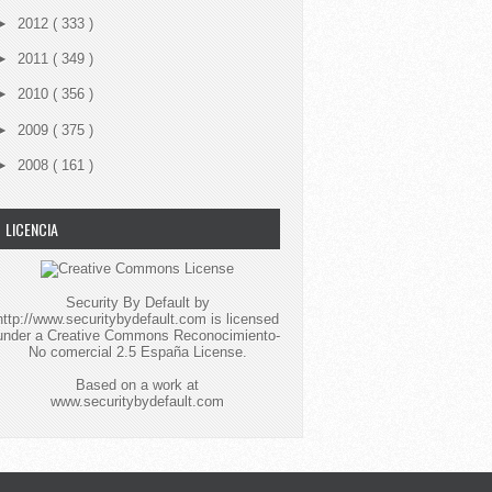
►
2012
( 333 )
►
2011
( 349 )
►
2010
( 356 )
►
2009
( 375 )
►
2008
( 161 )
LICENCIA
Security By Default
by
http://www.securitybydefault.com
is licensed
under a
Creative Commons Reconocimiento-
No comercial 2.5 España License
.
Based on a work at
www.securitybydefault.com