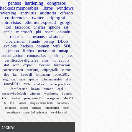
pentest
hardening
congresos
hackeos memorables
libros
windows
reversing
antivirus
auditoría
cifrado
conferencias
twitter
criptografia
entrevistas
ethernet exposed
google
ios
facebook
charlas
iphone
ssl
apple
microsoft
pki
spam
opinión
rootedcon
troyanos
whatsapp
cibercrimen
fraude
owasp
DDoS
exploits
hackers
opinion
wifi
SQL
injection
firefox
metasploit
nmap
autenticación
contraseñas
phishing
xss
certificados digitales
cine
honeypots
sbd
web
exploit
forense
formación
concienciacion
cracking
criptografía
cursos
dos
fail
firewall
formacion
rooted2012
seguridad física
apache
ciberseguridad
dns
rooted2011
VPN
análisis
buenas practicas
fortificación
howto
humor
legal
securitybydefault
wireless
wordpress
botnets
ids
moviles
programación
wargame
Mac OS
X
TOR
adobe
ataques fuerza bruta
backdoors
colombia
defaces
forensic
información
redes
securizame
seguridad perimetral
servicios sbd
ARCHIVO