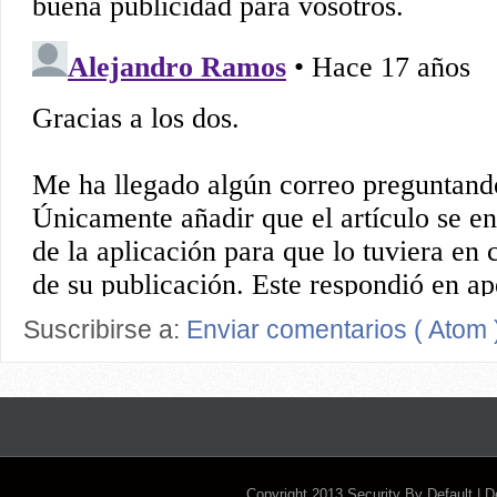
Suscribirse a:
Enviar comentarios ( Atom 
Copyright 2013
Security By Default
| 