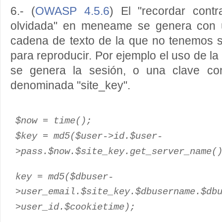
6.- (
OWASP 4.5.6
) El "recordar cont
olvidada" en meneame se genera con 
cadena de texto de la que no tenemos s
para reproducir. Por ejemplo el uso de la
se genera la sesión, o una clave con
denominada "site_key".
$now = time();
$key = md5($user->id.$user-
>pass.$now.$site_key.get_server_name(
key = md5($dbuser-
>user_email.$site_key.$dbusername.$db
>user_id.$cookietime);