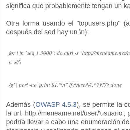
significa que probablemente tengan un ka
Otra forma usando el "topusers.php" (
después del sed hay un \n):
for i in `seq 1 3000`; do curl -s "http://meneame.net
e 's//\
/g' | perl -ne 'print $1."\n" if /\/user\/(.*?)\"/'; done
Además (
OWASP 4.5.3
), se permite la 
la url: http://meneame.net/user/'usuario',
podría llevar a cabo una enumeración de 