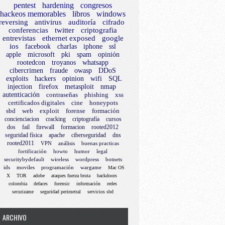
pentest
hardening
congresos
hackeos memorables
libros
windows
reversing
antivirus
auditoría
cifrado
conferencias
twitter
criptografia
entrevistas
ethernet exposed
google
ios
facebook
charlas
iphone
ssl
apple
microsoft
pki
spam
opinión
rootedcon
troyanos
whatsapp
cibercrimen
fraude
owasp
DDoS
exploits
hackers
opinion
wifi
SQL
injection
firefox
metasploit
nmap
autenticación
contraseñas
phishing
xss
certificados digitales
cine
honeypots
sbd
web
exploit
forense
formación
concienciacion
cracking
criptografía
cursos
dos
fail
firewall
formacion
rooted2012
seguridad física
apache
ciberseguridad
dns
rooted2011
VPN
análisis
buenas practicas
fortificación
howto
humor
legal
securitybydefault
wireless
wordpress
botnets
ids
moviles
programación
wargame
Mac OS
X
TOR
adobe
ataques fuerza bruta
backdoors
colombia
defaces
forensic
información
redes
securizame
seguridad perimetral
servicios sbd
ARCHIVO