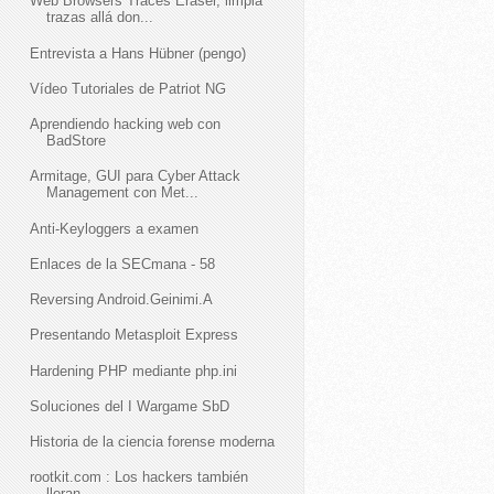
Web Browsers Traces Eraser, limpia
trazas allá don...
Entrevista a Hans Hübner (pengo)
Vídeo Tutoriales de Patriot NG
Aprendiendo hacking web con
BadStore
Armitage, GUI para Cyber Attack
Management con Met...
Anti-Keyloggers a examen
Enlaces de la SECmana - 58
Reversing Android.Geinimi.A
Presentando Metasploit Express
Hardening PHP mediante php.ini
Soluciones del I Wargame SbD
Historia de la ciencia forense moderna
rootkit.com : Los hackers también
lloran