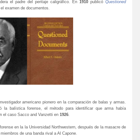
era el padre del peritaje caligráfico. En
1910
publicó
Questioned
en el examen de documentos.
investigador americano pionero en la comparación de balas y armas.
ó la balística forense, el método para identificar que arma había
en el caso Sacco and Vanzetti en
1926
.
ta forense en la la Universidad Northwestern, después de la masacre de
e miembros de una banda rival a Al Capone.