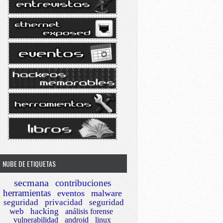
NUBE DE ETIQUETAS
secmana
contribuciones
herramientas
eventos
malware
seguridad
privacidad
seguridad
web
hacking
análisis forense
vulnerabilidad
android
linux