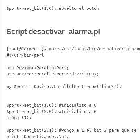
$port->set_bit(1,0); #Suelto el botón

Script desactivar_alarma.pl
[root@Carmen ~]# more /usr/local/bin/desactivar_alarma
#!/usr/bin/perl

use Device::ParallelPort;

use Device::ParallelPort::drv::linux;      

my $port = Device::ParallelPort->new('linux');

$port->set_bit(1,0); #Inicializo a 0

$port->set_bit(2,0); #Inicializo a 0

sleep (1);

$port->set_bit(2,1); #Pongo a 1 el bit 2 para que se "
print "Desactivando..\n";
