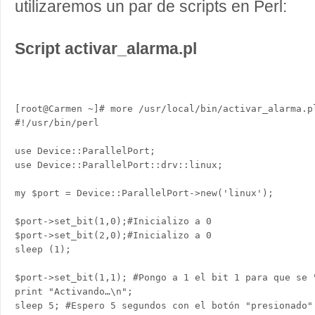
utilizaremos un par de scripts en Perl:
Script activar_alarma.pl
[root@Carmen ~]# more /usr/local/bin/activar_alarma.pl
#!/usr/bin/perl

use Device::ParallelPort;

use Device::ParallelPort::drv::linux;      

my $port = Device::ParallelPort->new('linux');

$port->set_bit(1,0);#Inicializo a 0

$port->set_bit(2,0);#Inicializo a 0

sleep (1);

$port->set_bit(1,1); #Pongo a 1 el bit 1 para que se "
print "Activando…\n";

sleep 5; #Espero 5 segundos con el botón "presionado"
