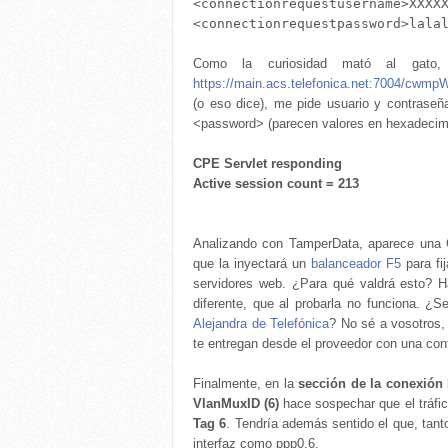
<connectionrequestusername>XXXXX
Como la curiosidad mató al gato
https://main.acs.telefonica.net:7004/c
(o eso dice), me pide usuario y contraseñ
<password> (parecen valores en hexadecima
CPE Servlet responding
Active session count = 213
Analizando con TamperData, aparece una 
que la inyectará un
balanceador F5
para fi
servidores web. ¿Para qué valdrá esto? 
diferente, que al probarla no funciona. ¿S
Alejandra de Telefónica
? No sé a vosotros,
te entregan desde el proveedor con una conf
Finalmente, en la
sección de la conexió
VlanMuxID (6)
hace sospechar que el tráfic
Tag 6
. Tendría además sentido el que, tant
interfaz como ppp0.6.