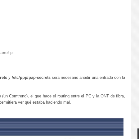
anetpi

crets
y
/etc/ppp/pap-secrets
será necesario añadir una entrada con la
o (un Comtrend), el que hace el routing entre el PC y la ONT de fibra,
 permitiera ver qué estaba haciendo mal.