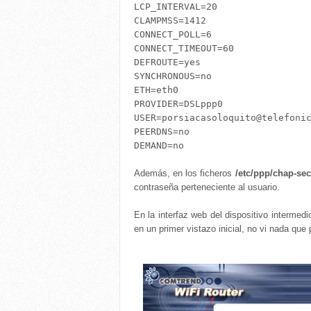
LCP_INTERVAL=20

CLAMPMSS=1412

CONNECT_POLL=6

CONNECT_TIMEOUT=60

DEFROUTE=yes

SYNCHRONOUS=no

ETH=eth0

PROVIDER=DSLppp0

USER=porsiacasoloquito@telefonic
PEERDNS=no

Además, en los ficheros
/etc/ppp/chap-se
contraseña perteneciente al usuario.
En la interfaz web del dispositivo intermedi
en un primer vistazo inicial, no vi nada que