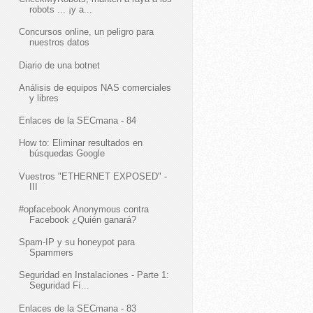
robots ... ¡y a...
Concursos online, un peligro para
nuestros datos
Diario de una botnet
Análisis de equipos NAS comerciales
y libres
Enlaces de la SECmana - 84
How to: Eliminar resultados en
búsquedas Google
Vuestros "ETHERNET EXPOSED" -
III
#opfacebook Anonymous contra
Facebook ¿Quién ganará?
Spam-IP y su honeypot para
Spammers
Seguridad en Instalaciones - Parte 1:
Seguridad Fí...
Enlaces de la SECmana - 83