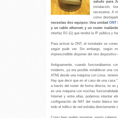
saludo para J
instalación, t
necesarios. A mi
cómo destripar
necesitas dos equipos: Una unidad
ONT 
y un cable ethernet; y un router inalámb
interfaz RJ-11) que tendrá la IP pública y ha
Para activar la ONT, el instalador se conec
según pude ver. Sin embargo, según m
imprescindible disponer del otro dispositivo
Antiguamente, cuando funcionábamos c
módems, ya era posible establecer una c
ATM) desde una máquina con Linux, teniendo
Hay que decir que en el caso de una casa "
a través del router de forma directa, no es 
es una máquina con muchas funcionalidades
Internet y entre ellas, podemos intentar el
configuración de NAT del router blanco te
todo el tráfico de red entraba directamente 
Como bien podéis imaginar, según salieron p