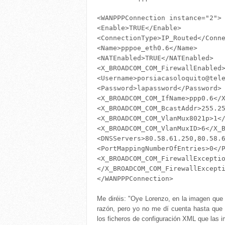
<WANPPPConnection instance="2">

<Enable>TRUE</Enable>

<ConnectionType>IP_Routed</Conne
<Name>pppoe_eth0.6</Name>

<NATEnabled>TRUE</NATEnabled>

<X_BROADCOM_COM_FirewallEnabled>
<Username>porsiacasoloquito@tele
<Password>lapassword</Password>

<X_BROADCOM_COM_IfName>ppp0.6</X
<X_BROADCOM_COM_BcastAddr>255.25
<X_BROADCOM_COM_VlanMux8021p>1</
<X_BROADCOM_COM_VlanMuxID>6</X_B
<DNSServers>80.58.61.250,80.58.6
<PortMappingNumberOfEntries>0</P
<X_BROADCOM_COM_FirewallExceptio
</X_BROADCOM_COM_FirewallExcepti
Me diréis: "Oye Lorenzo, en la imagen que
razón, pero yo no me dí cuenta hasta que 
los ficheros de configuración XML que las 