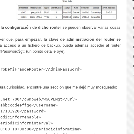
a configuración de dicho router
se pueden observar varias cosas
 ver que,
para empezar, la clave de administración del router se
ga acceso a un fichero de backup, pueda además acceder al router
Password$gt; (un bonito detalle oye).
roDeMiFraudeRouter</AdminPassword>

 pura curiosidad, encontré una sección que me dejó muy mosqueado:
.net:7004/cwmpWeb/WGCPEMgt</url>

abbccddeeffgg</username>

17181920</password>

odicinformenable>

eriodicinforminterval>

0:00:10+00:00</periodicinformtime>
