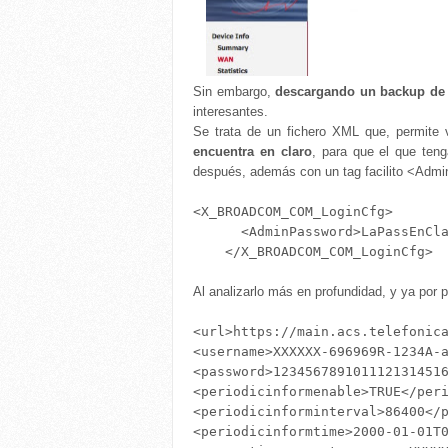
Sin embargo,
descargando un backup de l
interesantes.
Se trata de un fichero XML que, permite
encuentra en claro
, para que el que ten
después, además con un tag facilito <Admin
<X_BROADCOM_COM_LoginCfg>

      <AdminPassword>LaPassEnCla
Al analizarlo más en profundidad, y ya por
<url>https://main.acs.telefonica
<username>XXXXXX-696969R-1234A-a
<password>1234567891011121314516
<periodicinformenable>TRUE</peri
<periodicinforminterval>86400</p
<periodicinformtime>2000-01-01T0