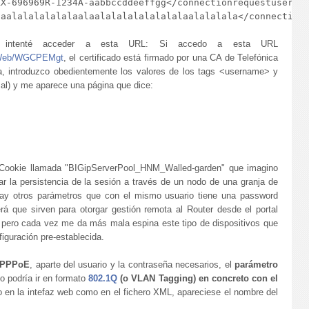
X-696969R-1234A-aabbccddeeffgg</connectionrequestusernam
, intenté acceder a esta URL: Si accedo a esta URL
wmpWeb/WGCPEMgt
, el certificado está firmado por una CA de Telefónica
a, introduzco obedientemente los valores de los tags <username> y
l) y me aparece una página que dice:
Cookie llamada "BIGipServerPool_HNM_Walled-garden" que imagino
jar la persistencia de la sesión a través de un nodo de una granja de
Hay otros parámetros que con el mismo usuario tiene una password
erá que sirven para otorgar gestión remota al Router desde el portal
 pero cada vez me da más mala espina este tipo de dispositivos que
iguración pre-establecida.
n PPPoE
, aparte del usuario y la contraseña necesarios, el
parámetro
o podría ir en formato
802.1Q
(o VLAN Tagging) en concreto con el
o en la intefaz web como en el fichero XML, apareciese el nombre del