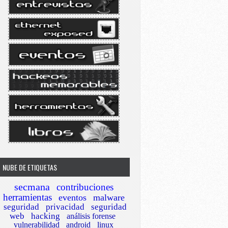
NUBE DE ETIQUETAS
secmana
contribuciones
herramientas
eventos
malware
seguridad
privacidad
seguridad
web
hacking
análisis forense
vulnerabilidad
android
linux