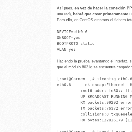
Así pues,
en vez de hacer la conexión 
una red),
habrá que crear primeramente un
Para ello, en CentOS creamos el fichero
/e
DEVICE=eth0.6

ONBOOT=yes

BOOTPROTO=static

Haciendo la prueba levantando el interfaz, 
que el módulo 8021q se encuentra cargado y
[root@Carmen ~]# ifconfig eth0.6
eth0.6    Link encap:Ethernet  H
          inet6 addr: fe80::fff:
          UP BROADCAST RUNNING M
          RX packets:99292 error
          TX packets:76372 error
          collisions:0 txqueuele
          RX bytes:122826179 (11
[root@Carmen ~]# lsmod | grep -i