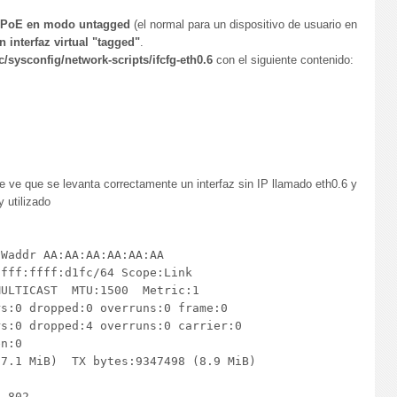
PPPoE en modo untagged
(el normal para un dispositivo de usuario en
 interfaz virtual "tagged"
.
tc/sysconfig/network-scripts/ifcfg-eth0.6
con el siguiente contenido:
se ve que se levanta correctamente un interfaz sin IP llamado eth0.6 y
 utilizado


Waddr AA:AA:AA:AA:AA:AA  

fff:ffff:d1fc/64 Scope:Link

ULTICAST  MTU:1500  Metric:1

s:0 dropped:0 overruns:0 frame:0

s:0 dropped:4 overruns:0 carrier:0

n:0 

7.1 MiB)  TX bytes:9347498 (8.9 MiB)

 802
