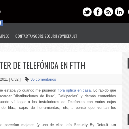
EMPLEO
CONTACTA/SOBRE SECURITYBYDEFAULT
TER DE TELEFÓNICA EN FTTH
2011 [ 6:32 ]
36 comentarios
ue estaba yo cuando me pusieron
fibra óptica en casa
. Lo rápido que
cargar "distribuciones de linux", "wikipedias" y demás contenidos
uando ví llegar a los instaladores de Telefonica con varias cajas
s de fibra, cajas de herramientas, etc,… pensé que venían los
.
s parecían majetes (y uno de ellos leía Security By Default -
un