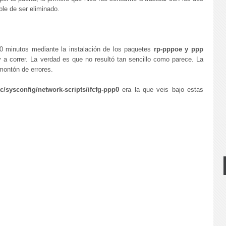
ble de ser eliminado.
10 minutos mediante la instalación de los paquetes
rp-pppoe y ppp
 correr. La verdad es que no resultó tan sencillo como parece. La
ontón de errores.
c/sysconfig/network-scripts/ifcfg-ppp0
era la que veis bajo estas