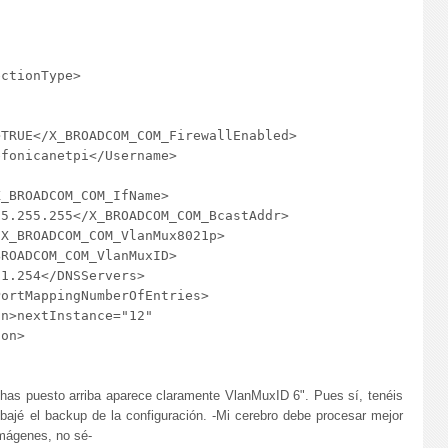
ctionType>

TRUE</X_BROADCOM_COM_FirewallEnabled>

fonicanetpi</Username>

_BROADCOM_COM_IfName>

5.255.255</X_BROADCOM_COM_BcastAddr>

X_BROADCOM_COM_VlanMux8021p>

ROADCOM_COM_VlanMuxID>

1.254</DNSServers>

ortMappingNumberOfEntries>

n>nextInstance="12"

on>

 has puesto arriba aparece claramente VlanMuxID 6". Pues sí, tenéis
bajé el backup de la configuración. -Mi cerebro debe procesar mejor
imágenes, no sé-