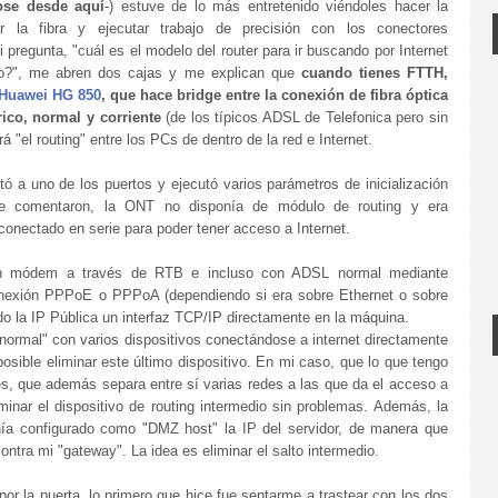
ose desde aquí
-) estuve de lo más entretenido viéndoles hacer la
irar la fibra y ejecutar trabajo de precisión con los conectores
 pregunta, "cuál es el modelo del router para ir buscando por Internet
lo?", me abren dos cajas y me explican que
cuando tienes FTTH,
Huawei HG 850
, que hace bridge entre la conexión de fibra óptica
rico, normal y corriente
(de los típicos ADSL de Telefonica pero sin
rá "el routing" entre los PCs de dentro de la red e Internet.
tó a uno de los puertos y ejecutó varios parámetros de inicialización
e comentaron, la ONT no disponía de módulo de routing y era
 conectado en serie para poder tener acceso a Internet.
on módem a través de RTB e incluso con ADSL normal mediante
onexión PPPoE o PPPoA (dependiendo si era sobre Ethernet o sobre
 la IP Pública un interfaz TCP/IP directamente en la máquina.
normal" con varios dispositivos conectándose a internet directamente
posible eliminar este último dispositivo. En mi caso, que lo que tengo
, que además separa entre sí varias redes a las que da el acceso a
iminar el dispositivo de routing intermedio sin problemas. Además, la
nía configurado como "DMZ host" la IP del servidor, de manera que
contra mi "gateway". La idea es eliminar el salto intermedio.
or la puerta, lo primero que hice fue sentarme a trastear con los dos