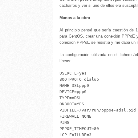
cacharros y ver si uno de ellos era suscepti
Manos a la obra
Al principio pensé que sería cuestión de 
para CentOS, crear una conexión PPPoE y a
conexión PPPoE se resistía y me daba un m
La configuración utilizada en el fichero
/et
líneas:
USERCTL=yes

BOOTPROTO=dialup

NAME=DSLppp0

DEVICE=ppp0

TYPE=xDSL

ONBOOT=YES

PIDFILE=/var/run/pppoe-adsl.pid

FIREWALL=NONE

PING=.

PPPOE_TIMEOUT=80

LCP_FAILURE=3
