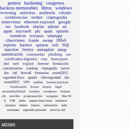
pentest
hardening
congresos
hackeos memorables
libros
windows
reversing
antivirus
auditoría
cifrado
conferencias
twitter
criptografia
entrevistas
ethernet exposed
google
ios
facebook
charlas
iphone
ssl
apple
microsoft
pki
spam
opinión
rootedcon
troyanos
whatsapp
cibercrimen
fraude
owasp
DDoS
exploits
hackers
opinion
wifi
SQL
injection
firefox
metasploit
nmap
autenticación
contraseñas
phishing
xss
certificados digitales
cine
honeypots
sbd
web
exploit
forense
formación
concienciacion
cracking
criptografía
cursos
dos
fail
firewall
formacion
rooted2012
seguridad física
apache
ciberseguridad
dns
rooted2011
VPN
análisis
buenas practicas
fortificación
howto
humor
legal
securitybydefault
wireless
wordpress
botnets
ids
moviles
programación
wargame
Mac OS
X
TOR
adobe
ataques fuerza bruta
backdoors
colombia
defaces
forensic
información
redes
securizame
seguridad perimetral
servicios sbd
ARCHIVO