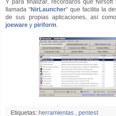
Y para finalizar, recordaros que Nirsoft
llamada "
NirLauncher
" que facilita la d
de sus propias aplicaciones, así co
joeware
y
piriform
.
Etiquetas:
herramientas
,
pentest