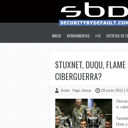
INICIO
HERRAMIENTAS
I+D
OFERTAS DE 
STUXNET, DUQU, FLAME ¿
CIBERGUERRA?
Autor: Yago Jesus
29 junio 2012 [ 
Últimam
si cabe
Tambié
Duqu 