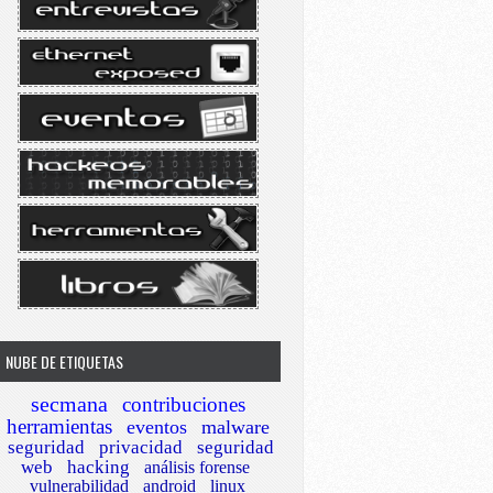
NUBE DE ETIQUETAS
secmana
contribuciones
herramientas
eventos
malware
seguridad
privacidad
seguridad
web
hacking
análisis forense
vulnerabilidad
android
linux