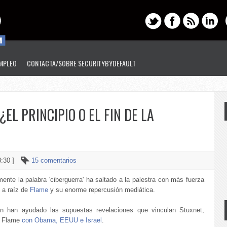
EMPLEO
CONTACTA/SOBRE SECURITYBYDEFAULT
EL PRINCIPIO O EL FIN DE LA
8:30 ]
15 comentarios
ente la palabra 'ciberguerra' ha saltado a la palestra con más fuerza
 a raíz de
Flame
y su enorme repercusión mediática.
n han ayudado las supuestas revelaciones que vinculan Stuxnet,
y Flame
con Obama, EEUU e Israel
.