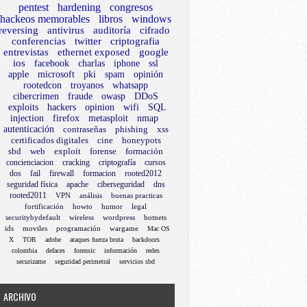
pentest
hardening
congresos
hackeos memorables
libros
windows
reversing
antivirus
auditoría
cifrado
conferencias
twitter
criptografia
entrevistas
ethernet exposed
google
ios
facebook
charlas
iphone
ssl
apple
microsoft
pki
spam
opinión
rootedcon
troyanos
whatsapp
cibercrimen
fraude
owasp
DDoS
exploits
hackers
opinion
wifi
SQL
injection
firefox
metasploit
nmap
autenticación
contraseñas
phishing
xss
certificados digitales
cine
honeypots
sbd
web
exploit
forense
formación
concienciacion
cracking
criptografía
cursos
dos
fail
firewall
formacion
rooted2012
seguridad física
apache
ciberseguridad
dns
rooted2011
VPN
análisis
buenas practicas
fortificación
howto
humor
legal
securitybydefault
wireless
wordpress
botnets
ids
moviles
programación
wargame
Mac OS
X
TOR
adobe
ataques fuerza bruta
backdoors
colombia
defaces
forensic
información
redes
securizame
seguridad perimetral
servicios sbd
ARCHIVO