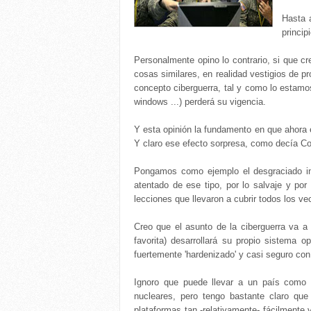
Hasta a
princip
Personalmente opino lo contrario, si que c
cosas similares, en realidad vestigios de p
concepto ciberguerra, tal y como lo estamos
windows ...) perderá su vigencia.
Y esta opinión la fundamento en que ahora e
Y claro ese efecto sorpresa, como decía Con
Pongamos como ejemplo el desgraciado inc
atentado de ese tipo, por lo salvaje y por
lecciones que llevaron a cubrir todos los ve
Creo que el asunto de la ciberguerra va a
favorita) desarrollará su propio sistema 
fuertemente 'hardenizado' y casi seguro con
Ignoro que puede llevar a un país como 
nucleares, pero tengo bastante claro que
plataformas tan -relativamente- fácilmente