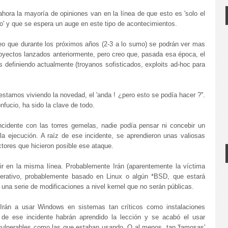
hora la mayoría de opiniones van en la línea de que esto es 'solo el
io' y que se espera un auge en este tipo de acontecimientos.
reo que durante los próximos años (2-3 a lo sumo) se podrán ver mas
royectos lanzados anteriormente, pero creo que, pasada esa época, el
 definiendo actualmente (troyanos sofisticados, exploits ad-hoc para
stamos viviendo la novedad, el 'anda ! ¿pero esto se podía hacer ?''.
fucio, ha sido la clave de todo.
idente con las torres gemelas, nadie podía pensar ni concebir un
 la ejecución. A raíz de ese incidente, se aprendieron unas valiosas
ctores que hicieron posible ese ataque.
 ir en la misma línea. Probablemente Irán (aparentemente la víctima
operativo, probablemente basado en Linux o algún *BSD, que estará
 una serie de modificaciones a nivel kernel que no serán públicas.
Irán a usar Windows en sistemas tan críticos como instalaciones
 de ese incidente habrán aprendido la lección y se acabó el usar
 vulnerables como las que estaban usando. O al menos, tan 'famosas'