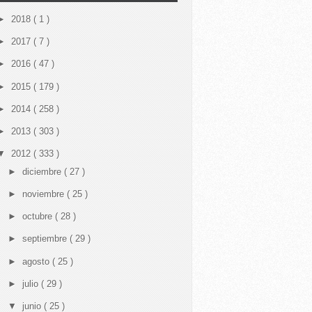
►
2018
( 1 )
►
2017
( 7 )
►
2016
( 47 )
►
2015
( 179 )
►
2014
( 258 )
►
2013
( 303 )
▼
2012
( 333 )
►
diciembre
( 27 )
►
noviembre
( 25 )
►
octubre
( 28 )
►
septiembre
( 29 )
►
agosto
( 25 )
►
julio
( 29 )
▼
junio
( 25 )