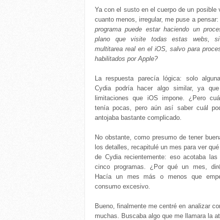
Ya con el susto en el cuerpo de un posible 
cuanto menos, irregular, me puse a pensar
programa puede estar haciendo un proc
plano que visite todas estas webs, s
multitarea real en el iOS, salvo para proc
habilitados por Apple?
La respuesta parecía lógica: solo algun
Cydia podría hacer algo similar, ya que
limitaciones que iOS impone. ¿Pero cu
tenía pocas, pero aún así saber cuál po
antojaba bastante complicado.
No obstante, como presumo de tener buen
los detalles, recapitulé un mes para ver qué
de Cydia recientemente: eso acotaba las 
cinco programas. ¿Por qué un mes, dir
Hacía un mes más o menos que empec
consumo excesivo.
Bueno, finalmente me centré en analizar co
muchas. Buscaba algo que me llamara la ate