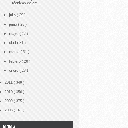
técnicas de ant...
►
julio
( 29 )
►
junio
( 25 )
►
mayo
( 27 )
►
abril
( 31 )
►
marzo
( 31 )
►
febrero
( 28 )
►
enero
( 28 )
►
2011
( 349 )
►
2010
( 356 )
►
2009
( 375 )
►
2008
( 161 )
LICENCIA