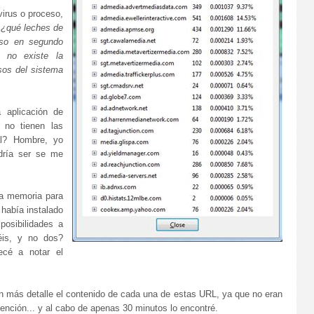
virus o proceso,
:
¿qué leches de
eso en segundo
i no existe la
esos del sistema
a aplicación de
 no tienen las
ál? Hombre, yo
dría ser se me
a memoria para
 había instalado
posibilidades a
éis, y no dos?
é a notar el
n más detalle el contenido de cada una de estas URL, ya que no eran
nción... y al cabo de apenas 30 minutos lo encontré.