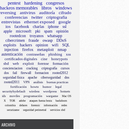
pentest
hardening
congresos
hackeos memorables
libros
windows
reversing
antivirus
auditoría
cifrado
conferencias
twitter
criptografia
entrevistas
ethernet exposed
google
ios
facebook
charlas
iphone
ssl
apple
microsoft
pki
spam
opinión
rootedcon
troyanos
whatsapp
cibercrimen
fraude
owasp
DDoS
exploits
hackers
opinion
wifi
SQL
injection
firefox
metasploit
nmap
autenticación
contraseñas
phishing
xss
certificados digitales
cine
honeypots
sbd
web
exploit
forense
formación
concienciacion
cracking
criptografía
cursos
dos
fail
firewall
formacion
rooted2012
seguridad física
apache
ciberseguridad
dns
rooted2011
VPN
análisis
buenas practicas
fortificación
howto
humor
legal
securitybydefault
wireless
wordpress
botnets
ids
moviles
programación
wargame
Mac OS
X
TOR
adobe
ataques fuerza bruta
backdoors
colombia
defaces
forensic
información
redes
securizame
seguridad perimetral
servicios sbd
ARCHIVO