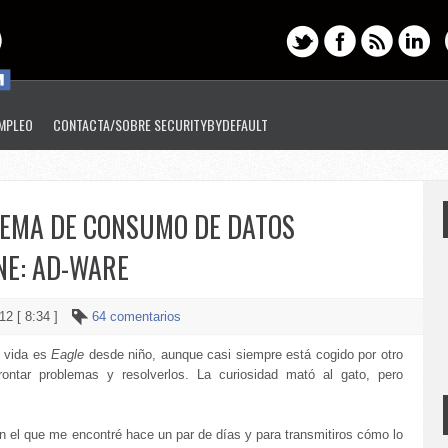
EMPLEO
CONTACTA/SOBRE SECURITYBYDEFAULT
LEMA DE CONSUMO DE DATOS
NE: AD-WARE
12 [ 8:34 ]
64 comentarios
a vida es
Eagle
desde niño, aunque casi siempre está cogido por otro
ontar problemas y resolverlos. La curiosidad mató al gato, pero
n el que me encontré hace un par de días y para transmitiros cómo lo