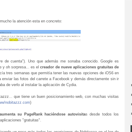
mucho la atención esta en concreto:
bre de cuenta"). Uno que además me sonaba conocido. Google es
 y oh sorpresa... es el
creador de nueve aplicaciones gratuitas de
acía tres semanas que permitía tener las nuevas opciones de iOS6 en
a enviar las fotos del carrete a Facebook y demás directamente sin ir
a de verlo al instalar la aplicación de Cydia.
zzz... que tiene un buen posicionamiento web, con muchas visitas
www/nobitazzz.com
)
aumenta su PageRank haciéndose autovisita
s desde todos los
aplicaciones "gratuitas".
izando un poco más todas las apariciones de Nobitazzz en el log de