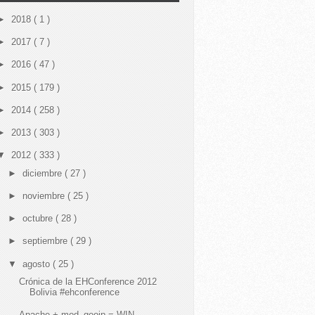
►
2018
( 1 )
►
2017
( 7 )
►
2016
( 47 )
►
2015
( 179 )
►
2014
( 258 )
►
2013
( 303 )
▼
2012
( 333 )
►
diciembre
( 27 )
►
noviembre
( 25 )
►
octubre
( 28 )
►
septiembre
( 29 )
▼
agosto
( 25 )
Crónica de la EHConference 2012
Bolivia #ehconference
Apache + mod_geoip = WIN