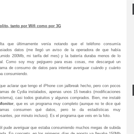
lito, tanto por Wifi como por 3G
lta que últimamente venía notando que el teléfono consumía
siados datos (me llegó un aviso de la operadora de que había
umido 200Mb, mi tarifa del mes) y la batería duraba menos de lo
al. Como soy muy pejiguero para esas cosas, me descargué un
rama de consumo de datos para intentar averiguar cuándo y cuánto
ba consumiendo.
que aclarar que tengo el iPhone con jailbreak hecho, pero con pocos
ramas de Cydia instalados, apenas unos 15 tweaks (modificaciones
sistema), casi todos gratuitos y algunos comprados. Bien, me instalé
Monitor
, que es un programa muy completo (aunque no te dice qué
gramas consumen qué datos, pero te da estadísticas muy
esantes, por minuto incluso). Es el programa que veis en la foto.
él pude averiguar que estaba consumiendo muchos megas de subida
jada. En concreto, en los primeros días de agosto ya llevaba 150Mb