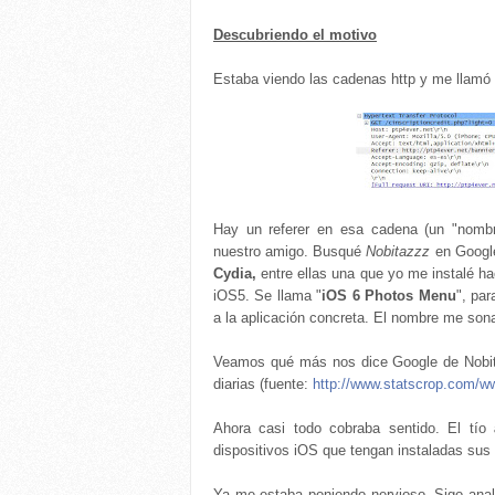
Descubriendo el motivo
Estaba viendo las cadenas http y me llamó 
Hay un referer en esa cadena (un "nom
nuestro amigo. Busqué
Nobitazzz
en Google
Cydia,
entre ellas una que yo me instalé h
iOS5. Se llama "
iOS 6 Photos Menu
", par
a la aplicación concreta. El nombre me sonab
Veamos qué más nos dice Google de Nobita
diarias (fuente:
http://www.statscrop.com/
Ahora casi todo cobraba sentido. El tío
dispositivos iOS que tengan instaladas sus 
Ya me estaba poniendo nervioso. Sigo anal