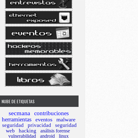
NUBE DE ETIQUETAS
secmana
contribuciones
herramientas
eventos
malware
seguridad
privacidad
seguridad
web
hacking
análisis forense
vulnerabilidad
android
linux