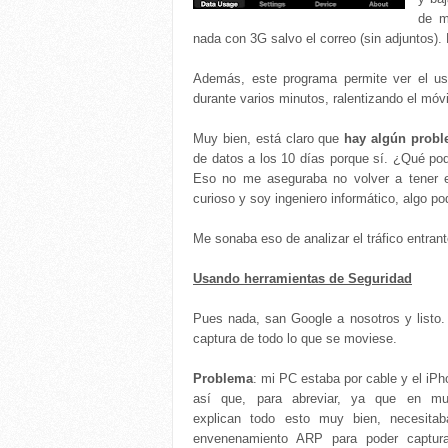
de m
nada con 3G salvo el correo (sin adjuntos
Además, este programa permite ver el u
durante varios minutos, ralentizando el móvi
Muy bien, está claro que
hay algún prob
de datos a los 10 días porque sí. ¿Qué podí
Eso no me aseguraba no volver a tener e
curioso y soy ingeniero informático, algo p
Me sonaba eso de analizar el tráfico entra
Usando herramientas de Seguridad
Pues nada, san Google a nosotros y listo.
captura de todo lo que se moviese.
Problema
: mi PC estaba por cable y el iPh
así que, para abreviar, ya que en mu
explican todo esto muy bien, necesita
envenenamiento ARP para poder capturar