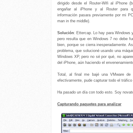
dirigido desde el Router-Wifi al iPhone (
engañar al iPhone y al Router para q
información pasara previamente por mi PC
man in the middle).
Solución
: Ettercap. Lo hay para Windows y
pero resulta que en Windows 7 no debe fu
bien, porque se cierra inesperadamente. A
problema, que solucioné usando una máquin
Windows XP, pero no sé por qué, no aparecí
del iPhone, aún haciendo el envenenamient
Total, al final me bajé una VMware de 
efectivamente, pude capturar todo el tráfico 
Ha pasado un día con todo esto. Soy novato
Capturando paquetes para analizar