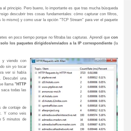
 al principio. Pero bueno, lo importante es que tras mucha búsqueda
sigo descubrir tres cosas fundamentales: cómo capturar con filtros,
es lo mismo) y como usar la opción "TCP Stream" para ver el paquete
tes en poco tiempo porque no filtraba las capturas. Aprendí que
con
lo los paquetes dirigidos/enviados a la IP correspondiente
(la
e y viendo con
do sin yo tocar
ra ver si había
a. Descubrí una
se llama
"HTTP
e saca todas las
s de contaje de
tc. Y como veis
en 5 minutos de