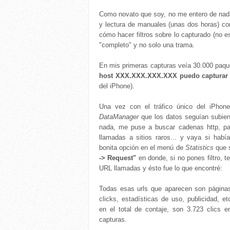
Como novato que soy, no me entero de nada
y lectura de manuales (unas dos horas) con
cómo hacer filtros sobre lo capturado (no 
"completo" y no solo una trama.
En mis primeras capturas veía 30.000 paque
host XXX.XXX.XXX.XXX puedo capturar so
del iPhone).
Una vez con el tráfico único del iPhon
DataManager
que los datos seguían subien
nada, me puse a buscar cadenas http, pa
llamadas a sitios raros... y vaya si habí
bonita opción en el menú de
Statistics
que 
-> Request"
en donde, si no pones filtro, t
URL llamadas y ésto fue lo que encontré:
Todas esas urls que aparecen son página
clicks, estadísticas de uso, publicidad, e
en el total de contaje, son 3.723 clics 
capturas.