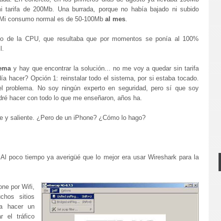
i tarifa de 200Mb. Una burrada, porque no había bajado ni subido
). Mi consumo normal es de 50-100Mb
al mes
.
so de la CPU, que resultaba que por momentos se ponía al 100%
l.
lema
y hay que encontrar la solución... no me voy a quedar sin tarifa
a hacer? Opción 1: reinstalar todo el sistema, por si estaba tocado.
l problema. No soy ningún experto en seguridad, pero sí que soy
odré hacer con todo lo que me enseñaron, años ha.
nte y saliente. ¿Pero de un iPhone? ¿Cómo lo hago?
 Al poco tiempo ya averigüé que lo mejor era usar Wireshark para la
one por Wifi,
chos sitios
ba hacer un
 el tráfico