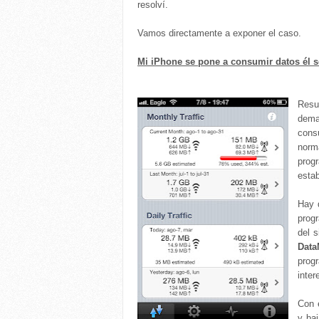
resolví.
Vamos directamente a exponer el caso.
Mi iPhone se pone a consumir datos él so
Resu
dema
cons
norm
prog
esta
Hay 
prog
del 
Data
pro
inter
Con 
y ba