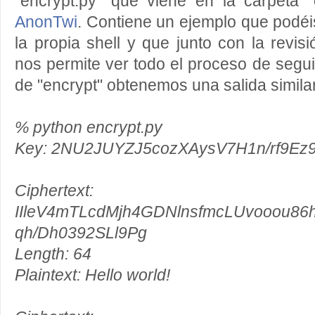
"encrypt.py" que viene en la carpeta 
AnonTwi
. Contiene un ejemplo que podéis
la propia shell y que junto con la revisi
nos permite ver todo el proceso de seguid
de "encrypt" obtenemos una salida similar 
% python encrypt.py
Key: 2NU2JUYZJ5cozXAysV7H1n/rf9Ez
Ciphertext:
IIleV4mTLcdMjh4GDNlnsfmcLUvooou8
qh/Dh0392SLl9Pg
Length: 64
Plaintext: Hello world!