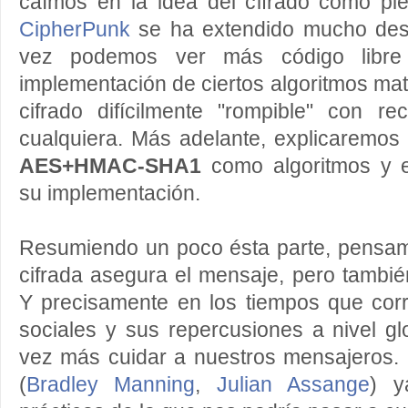
caímos en la idea del cifrado como pie
CipherPunk
se ha extendido mucho desd
vez podemos ver más código libre 
implementación de ciertos algoritmos ma
cifrado difícilmente "rompible" con r
cualquiera. Más adelante, explicaremos 
AES+HMAC-SHA1
como algoritmos y 
su implementación.
Resumiendo un poco ésta parte, pensam
cifrada asegura el mensaje, pero tambi
Y precisamente en los tiempos que corr
sociales y sus repercusiones a nivel g
vez más cuidar a nuestros mensajeros. 
(
Bradley Manning
,
Julian Assange
) y