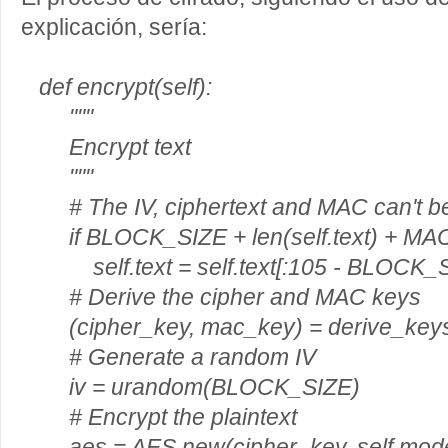
explicación, sería:
def encrypt(self):
"""
Encrypt text
"""
# The IV, ciphertext and MAC can't be
if BLOCK_SIZE + len(self.text) + MAC
self.text = self.text[:105 - BLOCK_
# Derive the cipher and MAC keys
(cipher_key, mac_key) = derive_keys(
# Generate a random IV
iv = urandom(BLOCK_SIZE)
# Encrypt the plaintext
aes = AES.new(cipher_key, self.mode,