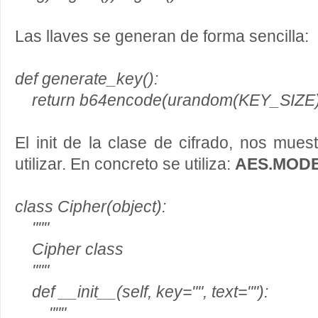
Las llaves se generan de forma sencilla:
def generate_key():
return b64encode(urandom(KEY_SIZE)
El init de la clase de cifrado, nos mu
utilizar. En concreto se utiliza:
AES.MOD
class Cipher(object):
"""
Cipher class
"""
def __init__(self, key="", text=""):
"""