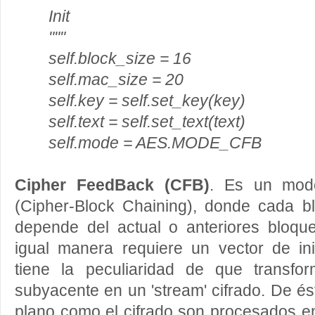
Init
"""
self.block_size = 16
self.mac_size = 20
self.key = self.set_key(key)
self.text = self.set_text(text)
self.mode = AES.MODE_CFB
Cipher FeedBack (CFB)
. Es un mod
(Cipher-Block Chaining), donde cada bl
depende del actual o anteriores bloqu
igual manera requiere un vector de inic
tiene la peculiaridad de que transfo
subyacente en un 'stream' cifrado. De ést
plano como el cifrado son procesados e