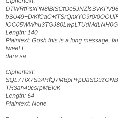
Ciphertext:
DTWRtPsxPN8lBISCtOe5JNZlsSVKPV96
bSU49+D/KfCaC+tTSrQnxYC9r0/0OOUl
iOC05WWhu3TGJ80LwpLTUdMdLNH0
Length: 140
Plaintext: Gosh this is a long message, far 
tweet I
dare sa
Ciphertext:
SQL7TiX7Sa4RfQ7MBpP+pUaSG9zONBt
TR3an40csrpMEI0K
Length: 64
Plaintext: None