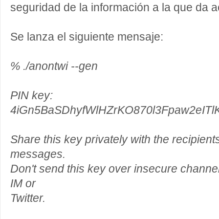
seguridad de la información a la que da 
Se lanza el siguiente mensaje:
% ./anontwi --gen
PIN key:
4iGn5BaSDhyfWlHZrKO870l3Fpaw2eIT
Share this key privately with the recipien
messages.
Don't send this key over insecure channe
IM or
Twitter.