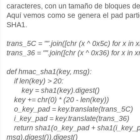
caracteres, con un tamaño de bloques 
Aquí vemos como se genera el pad parti
SHA1.
trans_5C = "".join([chr (x ^ 0x5c) for x in
trans_36 = "".join([chr (x ^ 0x36) for x in 
def hmac_sha1(key, msg):
if len(key) > 20:
key = sha1(key).digest()
key += chr(0) * (20 - len(key))
o_key_pad = key.translate(trans_5C)
i_key_pad = key.translate(trans_36)
return sha1(o_key_pad + sha1(i_key_
msg).digest()).digest()