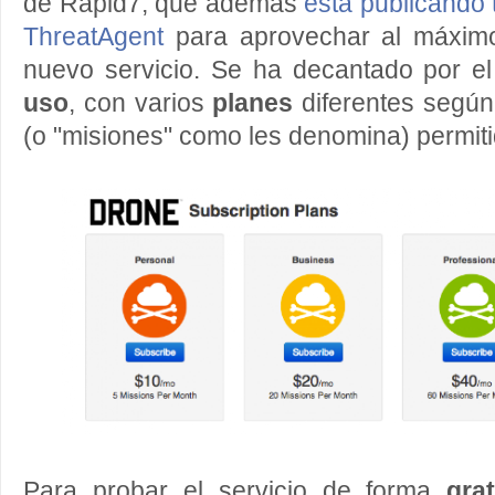
de Rapid7, que además
está publicando t
ThreatAgent
para aprovechar al máximo
nuevo servicio. Se ha decantado por 
uso
, con varios
planes
diferentes según
(o "misiones" como les denomina) permit
Para probar el servicio de forma
grat