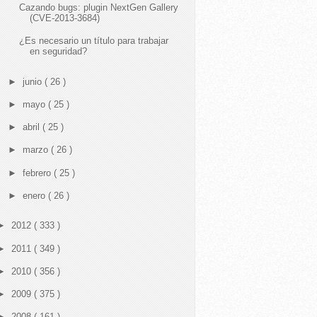
Cazando bugs: plugin NextGen Gallery
(CVE-2013-3684)
¿Es necesario un título para trabajar
en seguridad?
►
junio
( 26 )
►
mayo
( 25 )
►
abril
( 25 )
►
marzo
( 26 )
►
febrero
( 25 )
►
enero
( 26 )
►
2012
( 333 )
►
2011
( 349 )
►
2010
( 356 )
►
2009
( 375 )
►
2008
( 161 )