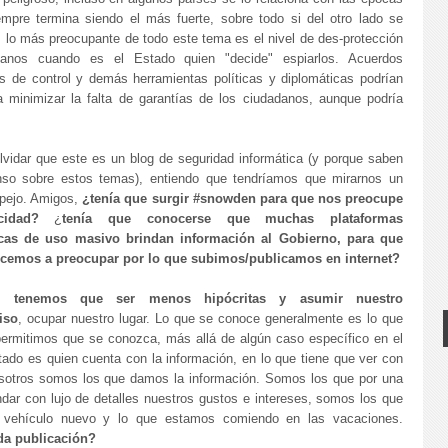
mpre termina siendo el más fuerte, sobre todo si del otro lado se
 lo más preocupante de todo este tema es el nivel de des-protección
danos cuando es el Estado quien "decide" espiarlos. Acuerdos
s de control y demás herramientas políticas y diplomáticas podrían
 minimizar la falta de garantías de los ciudadanos, aunque podría
lvidar que este es un blog de seguridad informática (y porque saben
so sobre estos temas), entiendo que tendríamos que mirarnos un
spejo. Amigos,
¿tenía que surgir #snowden para que nos preocupe
cidad?
¿
tenía que conocerse que muchas plataformas
icas de uso masivo brindan información al Gobierno, para que
cemos a preocupar por lo que subimos/publicamos en internet?
ue
tenemos que ser menos hipócritas y asumir nuestro
iso
, ocupar nuestro lugar. Lo que se conoce generalmente es lo que
permitimos que se conozca, más allá de algún caso específico en el
tado es quien cuenta con la información, en lo que tiene que ver con
osotros somos los que damos la información. Somos los que por una
dar con lujo de detalles nuestros gustos e intereses, somos los que
ro vehículo nuevo y lo que estamos comiendo en las vacaciones.
da publicación?