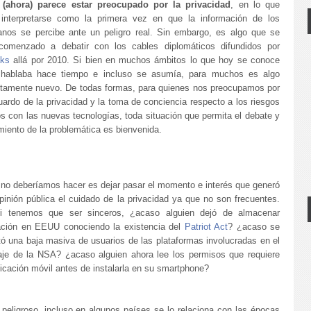
 (ahora) parece estar preocupado por la privacidad
, en lo que
 interpretarse como la primera vez en que la información de los
anos se percibe ante un peligro real. Sin embargo, es algo que se
comenzado a debatir con los cables diplomáticos difundidos por
aks
allá por 2010.
Si bien en muchos ámbitos lo que hoy se conoce
hablaba hace tiempo e incluso se asumía, para muchos es algo
tamente nuevo. De todas formas, para quienes nos preocupamos por
uardo de la privacidad y la toma de conciencia respecto a los riesgos
os con las nuevas tecnologías, toda situación que permita el debate y
iento de la problemática es bienvenida.
 no deberíamos hacer es dejar pasar el momento e interés que generó
pinión pública el cuidado de la privacidad ya que no son frecuentes.
i tenemos que ser sinceros, ¿acaso alguien dejó de almacenar
ación en EEUU conociendo la existencia del
Patriot Act
? ¿acaso se
tó una baja masiva de usuarios de las plataformas involucradas en el
aje de la NSA? ¿acaso alguien ahora lee los permisos que requiere
icación móvil antes de instalarla en su smartphone?
 peligroso, incluso en algunos países se lo relaciona con las épocas