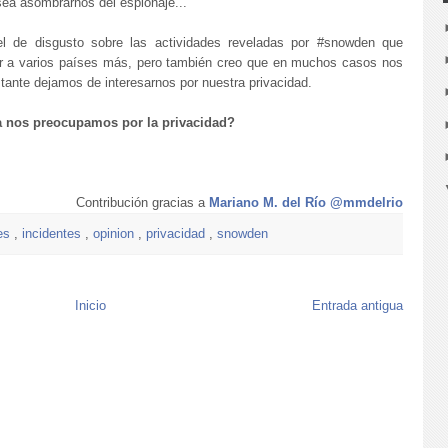
ea asombrarnos del espionaje...
l de disgusto sobre las actividades reveladas por #snowden que
ar a varios países más, pero también creo que en muchos casos nos
ante dejamos de interesarnos por nuestra privacidad.
a nos preocupamos por la privacidad?
Contribución gracias a
Mariano M. del Río @mmdelrio
nes
,
incidentes
,
opinion
,
privacidad
,
snowden
Inicio
Entrada antigua