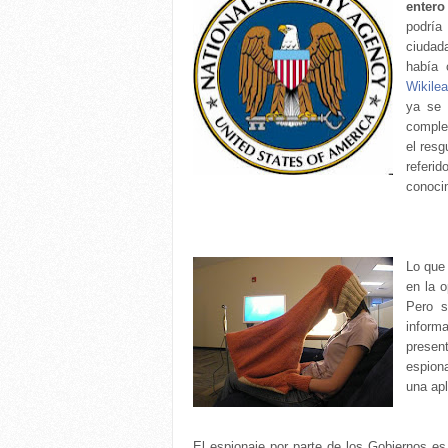
entero
podría
ciudad
había 
Wikile
ya se 
comple
el resg
referid
conocim
Lo que
en la o
Pero s
inform
presen
espion
una apl
El espionaje por parte de los Gobiernos es