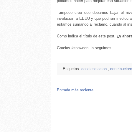
podamos hacer para mejorar esa situación s
Tampoco creo que debamos bajar el nive
involucran a EEUU y que podrían involucr
estamos sumando al reclamo, cuando al inst
Como indica el título de este post,
¿y ahor
Gracias #snowden, la seguimos...
Etiquetas:
concienciacion
,
contribucio
Entrada más reciente