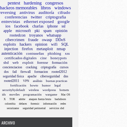
pentest
hardening
congresos
hackeos memorables
libros
windows
reversing
antivirus
auditoría
cifrado
conferencias
twitter
criptografia
entrevistas
ethernet exposed
google
ios
facebook
charlas
iphone
ssl
apple
microsoft
pki
spam
opinión
rootedcon
troyanos
whatsapp
cibercrimen
fraude
owasp
DDoS
exploits
hackers
opinion
wifi
SQL
injection
firefox
metasploit
nmap
autenticación
contraseñas
phishing
xss
certificados digitales
cine
honeypots
sbd
web
exploit
forense
formación
concienciacion
cracking
criptografía
cursos
dos
fail
firewall
formacion
rooted2012
seguridad física
apache
ciberseguridad
dns
rooted2011
VPN
análisis
buenas practicas
fortificación
howto
humor
legal
securitybydefault
wireless
wordpress
botnets
ids
moviles
programación
wargame
Mac OS
X
TOR
adobe
ataques fuerza bruta
backdoors
colombia
defaces
forensic
información
redes
securizame
seguridad perimetral
servicios sbd
ARCHIVO