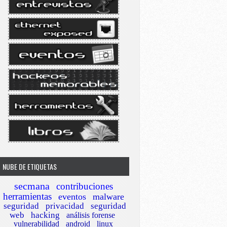
NUBE DE ETIQUETAS
secmana
contribuciones
herramientas
eventos
malware
seguridad
privacidad
seguridad
web
hacking
análisis forense
vulnerabilidad
android
linux