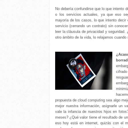
No debería confundirse que lo que intento de
o los servicios actuales, ya que eso se
mayoría de los casos, lo que intento decir
servicio (cerrando un contrato) sin conoce
leer la cláusula de privacidad y seguridad
otro ámbito de la vida, lo relajamos cuando 
¿Acas
borrad
embarg
cifrad
resgua
embar
minimi
hacemo
propuesta de cloud computing sea algo mejor
mejor nuestra información, asignarle un v
vale la infancia de nuestros hijos en foto
meses? ¿Qué valor tiene el resultado de u
eso hoy está en internet, quizás con el 