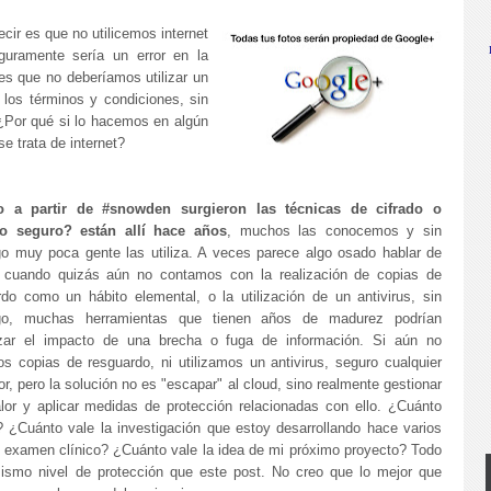
cir es que no utilicemos internet
guramente sería un error en la
 es que no deberíamos utilizar un
r los términos y condiciones, sin
. ¿Por qué si lo hacemos en algún
se trata de internet?
o a partir de #snowden surgieron las técnicas de cifrado o
o seguro? están allí hace años
, muchos las conocemos y sin
o muy poca gente las utiliza. A veces parece algo osado hablar de
o cuando quizás aún no contamos con la realización de copias de
rdo como un hábito elemental, o la utilización de un antivirus, sin
go, muchas herramientas que tienen años de madurez podrían
zar el impacto de una brecha o fuga de información. Si aún no
s copias de resguardo, ni utilizamos un antivirus, seguro cualquier
, pero la solución no es "escapar" al cloud, sino realmente gestionar
alor y aplicar medidas de protección relacionadas con ello. ¿Cuánto
s? ¿Cuánto vale la investigación que estoy desarrollando hace varios
n examen clínico? ¿Cuánto vale la idea de mi próximo proyecto? Todo
mismo nivel de protección que este post. No creo que lo mejor que