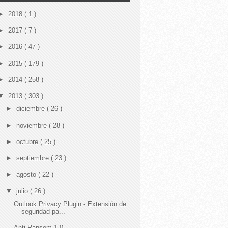
►
2018
( 1 )
►
2017
( 7 )
►
2016
( 47 )
►
2015
( 179 )
►
2014
( 258 )
▼
2013
( 303 )
►
diciembre
( 26 )
►
noviembre
( 28 )
►
octubre
( 25 )
►
septiembre
( 23 )
►
agosto
( 22 )
▼
julio
( 26 )
Outlook Privacy Plugin - Extensión de
seguridad pa...
Anti Ransom 1.0