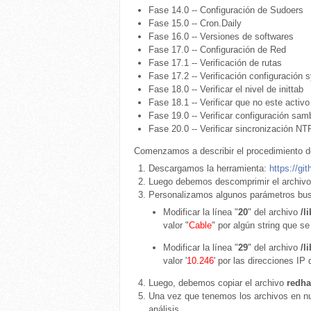
Fase 14.0 -- Configuración de Sudoers
Fase 15.0 -- Cron.Daily
Fase 16.0 -- Versiones de softwares
Fase 17.0 -- Configuración de Red
Fase 17.1 -- Verificación de rutas
Fase 17.2 -- Verificación configuración s
Fase 18.0 -- Verificar el nivel de inittab
Fase 18.1 -- Verificar que no este activo c
Fase 19.0 -- Verificar configuración sam
Fase 20.0 -- Verificar sincronización NT
Comenzamos a describir el procedimiento d
Descargamos la herramienta:
https://gi
Luego debemos descomprimir el archivo
Personalizamos algunos parámetros bu
Modificar la línea "
20
" del archivo
/l
valor "
Cable
" por algún string que 
Modificar la línea "
29
" del archivo
/l
valor '
10.246
' por las direcciones IP
Luego, debemos copiar el archivo
redha
Una vez que tenemos los archivos en nu
análisis.