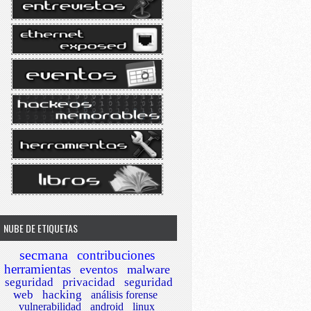
NUBE DE ETIQUETAS
secmana
contribuciones
herramientas
eventos
malware
seguridad
privacidad
seguridad
web
hacking
análisis forense
vulnerabilidad
android
linux