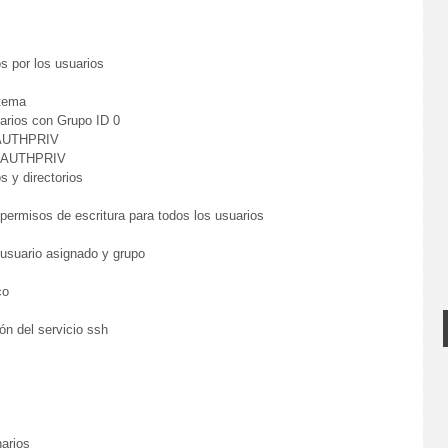
s
s por los usuarios
stema
uarios con Grupo ID 0
- AUTHPRIV
 - AUTHPRIV
s y directorios
 permisos de escritura para todos los usuarios
 usuario asignado y grupo
co
ión del servicio ssh
s
narios