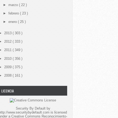
►
marzo
( 22 )
►
febrero
( 23 )
►
enero
( 25 )
►
2013
( 303 )
►
2012
( 333 )
►
2011
( 349 )
►
2010
( 356 )
►
2009
( 375 )
►
2008
( 161 )
LICENCIA
Security By Default
by
http://www.securitybydefault.com
is licensed
under a
Creative Commons Reconocimiento-