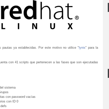
s pautas ya establecidas. Por este motivo no utilice "
lynis
" para la
uenta con 41 scripts que pertenecen a las fases que son ejecutadas
del sistema
Grupos
entas con password vacías
arios con ID 0
.defs