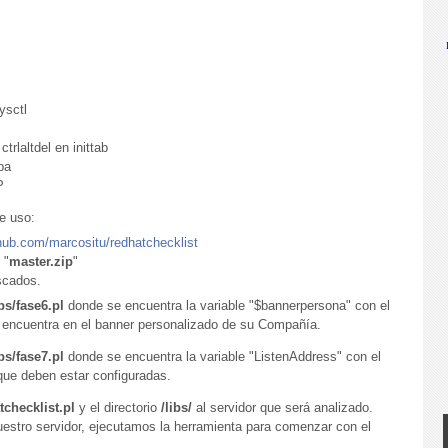
ysctl
trlaltdel en inittab
ba
P
e uso:
thub.com/marcositu/redhatchecklist
 "
master.zip
"
scados.
ibs/fase6.pl
donde se encuentra la variable "$bannerpersona" con el
se encuentra en el banner personalizado de su Compañía.
ibs/fase7.pl
donde se encuentra la variable "ListenAddress" con el
 que deben estar configuradas.
tchecklist.pl
y el directorio
/libs/
al servidor que será analizado.
estro servidor, ejecutamos la herramienta para comenzar con el