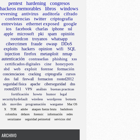
pentest
hardening
congresos
hackeos memorables
libros
windows
reversing
antivirus
auditoría
cifrado
conferencias
twitter
criptografia
entrevistas
ethernet exposed
google
ios
facebook
charlas
iphone
ssl
apple
microsoft
pki
spam
opinión
rootedcon
troyanos
whatsapp
cibercrimen
fraude
owasp
DDoS
exploits
hackers
opinion
wifi
SQL
injection
firefox
metasploit
nmap
autenticación
contraseñas
phishing
xss
certificados digitales
cine
honeypots
sbd
web
exploit
forense
formación
concienciacion
cracking
criptografía
cursos
dos
fail
firewall
formacion
rooted2012
seguridad física
apache
ciberseguridad
dns
rooted2011
VPN
análisis
buenas practicas
fortificación
howto
humor
legal
securitybydefault
wireless
wordpress
botnets
ids
moviles
programación
wargame
Mac OS
X
TOR
adobe
ataques fuerza bruta
backdoors
colombia
defaces
forensic
información
redes
securizame
seguridad perimetral
servicios sbd
ARCHIVO