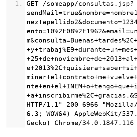
GET /someapp/consultas.jsp?
sendMail=true&nombre=nombre
nez+apellido2&documento=123
ento=10%2F08%2F1962&email=u
m&consulta=Buenas+tardes%2C
+y+trabaj%E9+durante+un+mes
+25+de+noviembre+de+2013+al
e+2013%2C+quisiera+saber+si
minar+el+contrato+me+vuelve
nte+en+el+INEM+o+tengo+que+
+a+inscribirme%2C+gracias.&
HTTP/1.1" 200 6966 "Mozilla
6.3; WOW64) AppleWebKit/537
Gecko) Chrome/34.0.1847.116