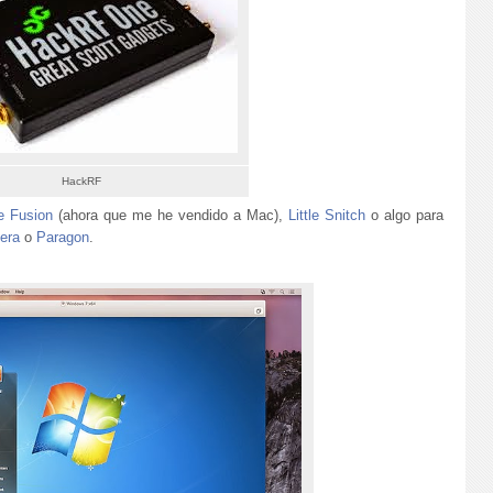
HackRF
 Fusion
(ahora que me he vendido a Mac),
Little Snitch
o algo para
era
o
Paragon
.