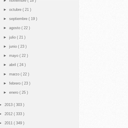
►
noviembre
( 18 )
►
octubre
( 21 )
►
septiembre
( 19 )
►
agosto
( 22 )
►
julio
( 21 )
►
junio
( 23 )
►
mayo
( 22 )
►
abril
( 24 )
►
marzo
( 22 )
►
febrero
( 23 )
►
enero
( 25 )
►
2013
( 303 )
►
2012
( 333 )
►
2011
( 349 )