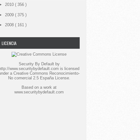
►
2010
( 356 )
►
2009
( 375 )
►
2008
( 161 )
LICENCIA
Security By Default
by
http://www.securitybydefault.com
is licensed
under a
Creative Commons Reconocimiento-
No comercial 2.5 España License
.
Based on a work at
www.securitybydefault.com