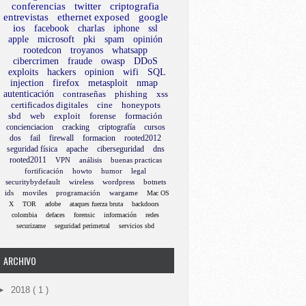
conferencias
twitter
criptografia
entrevistas
ethernet exposed
google
ios
facebook
charlas
iphone
ssl
apple
microsoft
pki
spam
opinión
rootedcon
troyanos
whatsapp
cibercrimen
fraude
owasp
DDoS
exploits
hackers
opinion
wifi
SQL
injection
firefox
metasploit
nmap
autenticación
contraseñas
phishing
xss
certificados digitales
cine
honeypots
sbd
web
exploit
forense
formación
concienciacion
cracking
criptografía
cursos
dos
fail
firewall
formacion
rooted2012
seguridad física
apache
ciberseguridad
dns
rooted2011
VPN
análisis
buenas practicas
fortificación
howto
humor
legal
securitybydefault
wireless
wordpress
botnets
ids
moviles
programación
wargame
Mac OS
X
TOR
adobe
ataques fuerza bruta
backdoors
colombia
defaces
forensic
información
redes
securizame
seguridad perimetral
servicios sbd
ARCHIVO
►
2018
( 1 )