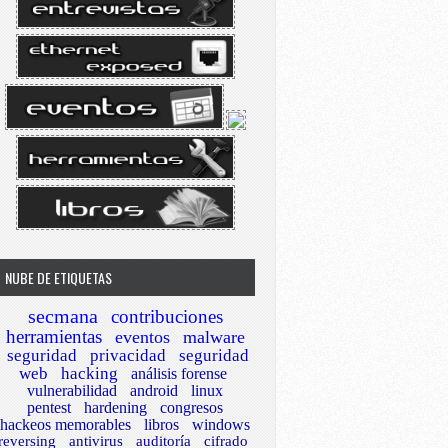
NUBE DE ETIQUETAS
secmana
contribuciones
herramientas
eventos
malware
seguridad
privacidad
seguridad
web
hacking
análisis forense
vulnerabilidad
android
linux
pentest
hardening
congresos
hackeos memorables
libros
windows
reversing
antivirus
auditoría
cifrado