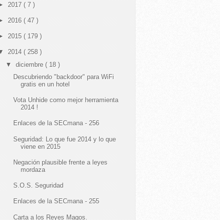
►
2017
( 7 )
►
2016
( 47 )
►
2015
( 179 )
▼
2014
( 258 )
▼
diciembre
( 18 )
Descubriendo "backdoor" para WiFi
gratis en un hotel
Vota Unhide como mejor herramienta
2014 !
Enlaces de la SECmana - 256
Seguridad: Lo que fue 2014 y lo que
viene en 2015
Negación plausible frente a leyes
mordaza
S.O.S. Seguridad
Enlaces de la SECmana - 255
Carta a los Reyes Magos.