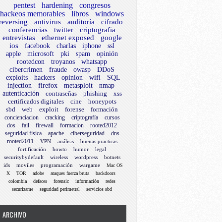
pentest
hardening
congresos
hackeos memorables
libros
windows
reversing
antivirus
auditoría
cifrado
conferencias
twitter
criptografia
entrevistas
ethernet exposed
google
ios
facebook
charlas
iphone
ssl
apple
microsoft
pki
spam
opinión
rootedcon
troyanos
whatsapp
cibercrimen
fraude
owasp
DDoS
exploits
hackers
opinion
wifi
SQL
injection
firefox
metasploit
nmap
autenticación
contraseñas
phishing
xss
certificados digitales
cine
honeypots
sbd
web
exploit
forense
formación
concienciacion
cracking
criptografía
cursos
dos
fail
firewall
formacion
rooted2012
seguridad física
apache
ciberseguridad
dns
rooted2011
VPN
análisis
buenas practicas
fortificación
howto
humor
legal
securitybydefault
wireless
wordpress
botnets
ids
moviles
programación
wargame
Mac OS
X
TOR
adobe
ataques fuerza bruta
backdoors
colombia
defaces
forensic
información
redes
securizame
seguridad perimetral
servicios sbd
ARCHIVO