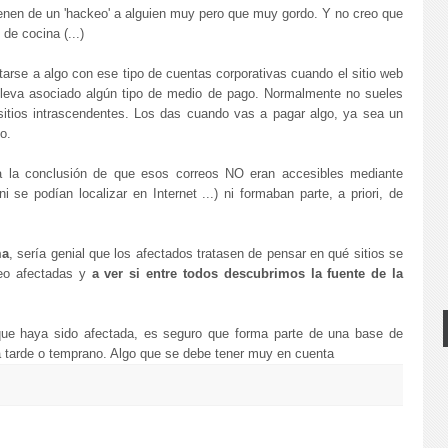
enen de un 'hackeo' a alguien muy pero que muy gordo. Y no creo que
de cocina (...)
tarse a algo con ese tipo de cuentas corporativas cuando el sitio web
, lleva asociado algún tipo de medio de pago. Normalmente no sueles
sitios intrascendentes. Los das cuando vas a pagar algo, ya sea un
o.
 a la conclusión de que esos correos NO eran accesibles mediante
se podían localizar en Internet ...) ni formaban parte, a priori, de
ma
, sería genial que los afectados tratasen de pensar en qué sitios se
reo afectadas y
a ver si entre todos descubrimos la fuente de la
que haya sido afectada, es seguro que forma parte de una base de
da tarde o temprano. Algo que se debe tener muy en cuenta