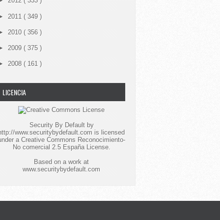
►
2012
( 333 )
►
2011
( 349 )
►
2010
( 356 )
►
2009
( 375 )
►
2008
( 161 )
LICENCIA
Security By Default
by
http://www.securitybydefault.com
is licensed
under a
Creative Commons Reconocimiento-
No comercial 2.5 España License
.
Based on a work at
www.securitybydefault.com