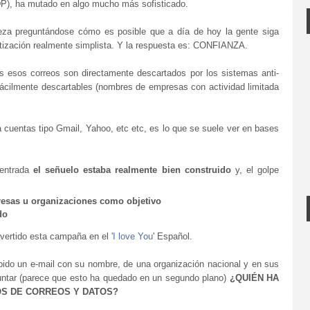
P), ha mutado en algo mucho más sofisticado.
eza preguntándose cómo es posible que a día de hoy la gente siga
tización realmente simplista. Y la respuesta es: CONFIANZA.
 esos correos son directamente descartados por los sistemas anti-
fácilmente descartables (nombres de empresas con actividad limitada
 cuentas tipo Gmail, Yahoo, etc etc, es lo que se suele ver en bases
 entrada
el señuelo estaba realmente bien construido
y, el golpe
sas u organizaciones como objetivo
ido
nvertido esta campaña en el '
I love You
' Español.
ibido un e-mail con su nombre, de una organización nacional y en sus
untar (parece que esto ha quedado en un segundo plano)
¿QUIÉN HA
OS DE CORREOS Y DATOS?