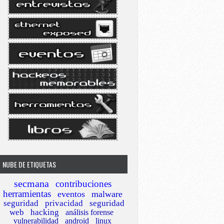
NUBE DE ETIQUETAS
secmana
contribuciones
herramientas
eventos
malware
seguridad
privacidad
seguridad
web
hacking
análisis forense
vulnerabilidad
android
linux