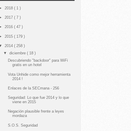
►
2018
( 1 )
►
2017
( 7 )
►
2016
( 47 )
►
2015
( 179 )
▼
2014
( 258 )
▼
diciembre
( 18 )
Descubriendo "backdoor" para WiFi
gratis en un hotel
Vota Unhide como mejor herramienta
2014 !
Enlaces de la SECmana - 256
Seguridad: Lo que fue 2014 y lo que
viene en 2015
Negación plausible frente a leyes
mordaza
S.O.S. Seguridad