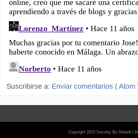
Suscribirse a:
Enviar comentarios ( Atom 
Copyright 2013
Security By Default
| 