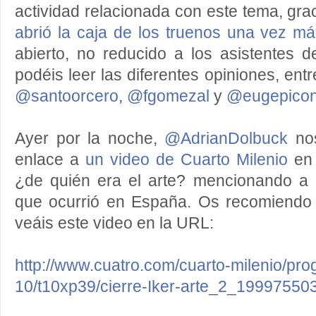
actividad relacionada con este tema, gr
abrió la caja de los truenos una vez m
abierto, no reducido a los asistentes 
podéis leer las diferentes opiniones, ent
@santoorcero
,
@fgomezal
y
@eugepico
Ayer por la noche,
@AdrianDolbuck
nos
enlace a
un video de Cuarto Milenio
en 
¿de quién era el arte? mencionando a
que ocurrió en España. Os recomiendo
veáis este video en la URL:
http://www.cuatro.com/cuarto-milenio/pr
10/t10xp39/cierre-Iker-arte_2_19997550