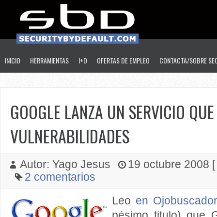
INICIO
HERRAMIENTAS
I+D
OFERTAS DE EMPLEO
CONTACTA/SOBRE SE
GOOGLE LANZA UN SERVICIO QUE
VULNERABILIDADES
Autor: Yago Jesus
19 octubre 2008 [
2 comentarios
Leo
en Ojobuscado
pésimo titulo) que