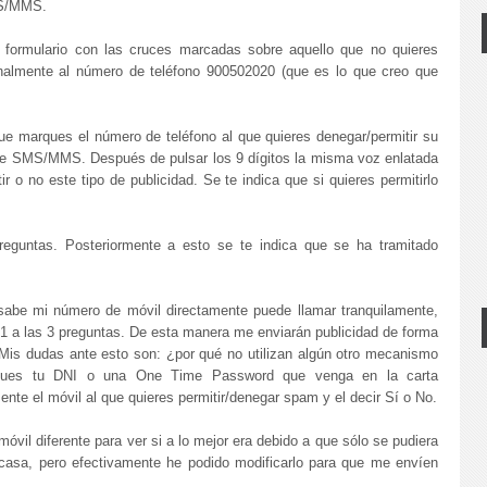
S/MMS.
e formulario con las cruces marcadas sobre aquello que no quieres
 finalmente al número de teléfono 900502020 (que es lo que creo que
que marques el número de teléfono al que quieres denegar/permitir su
ante SMS/MMS. Después de pulsar los 9 dígitos la misma voz enlatada
r o no este tipo de publicidad. Se te indica que si quieres permitirlo
reguntas. Posteriormente a esto se te indica que se ha tramitado
sabe mi número de móvil directamente puede llamar tranquilamente,
r 1 a las 3 preguntas. De esta manera me enviarán publicidad de forma
. Mis dudas ante esto son: ¿por qué no utilizan algún otro mecanismo
arques tu DNI o una One Time Password que venga en la carta
te el móvil al que quieres permitir/denegar spam y el decir Sí o No.
óvil diferente para ver si a lo mejor era debido a que sólo se pudiera
 casa, pero efectivamente he podido modificarlo para que me envíen