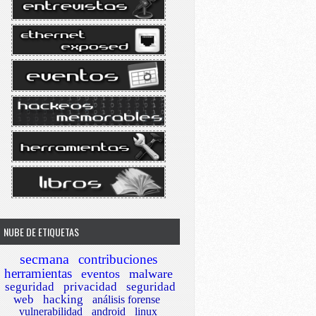
NUBE DE ETIQUETAS
secmana
contribuciones
herramientas
eventos
malware
seguridad
privacidad
seguridad
web
hacking
análisis forense
vulnerabilidad
android
linux