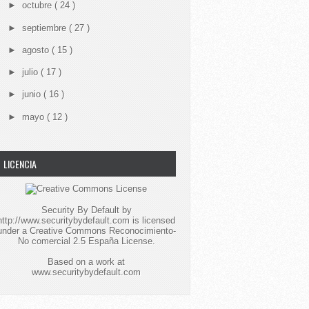
►
octubre
( 24 )
►
septiembre
( 27 )
►
agosto
( 15 )
►
julio
( 17 )
►
junio
( 16 )
►
mayo
( 12 )
LICENCIA
Security By Default
by
http://www.securitybydefault.com
is licensed
under a
Creative Commons Reconocimiento-
No comercial 2.5 España License
.
Based on a work at
www.securitybydefault.com