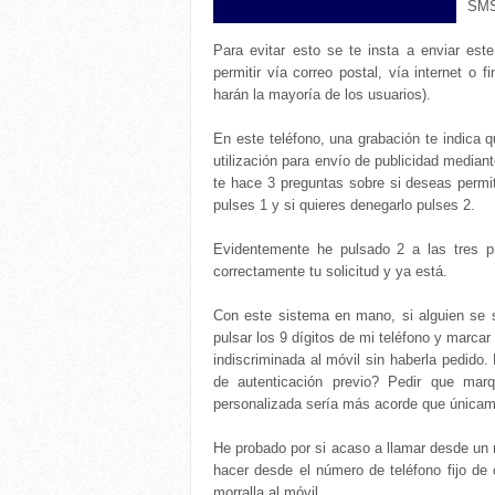
SM
Para evitar esto se te insta a enviar est
permitir vía correo postal, vía internet o
harán la mayoría de los usuarios).
En este teléfono, una grabación te indica 
utilización para envío de publicidad medi
te hace 3 preguntas sobre si deseas permiti
pulses 1 y si quieres denegarlo pulses 2.
Evidentemente he pulsado 2 a las tres p
correctamente tu solicitud y ya está.
Con este sistema en mano, si alguien se 
pulsar los 9 dígitos de mi teléfono y marca
indiscriminada al móvil sin haberla pedido
de autenticación previo? Pedir que m
personalizada sería más acorde que únicamen
He probado por si acaso a llamar desde un m
hacer desde el número de teléfono fijo de
morralla al móvil.