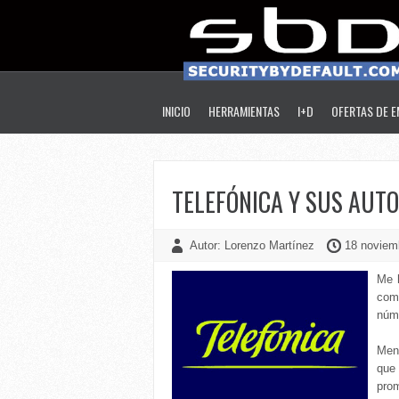
INICIO
HERRAMIENTAS
I+D
OFERTAS DE 
TELEFÓNICA Y SUS AUT
Autor: Lorenzo Martínez
18 noviem
Me h
comu
núme
Men
qu
prom