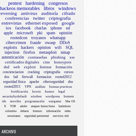
pentest
hardening
congresos
hackeos memorables
libros
windows
reversing
antivirus
auditoría
cifrado
conferencias
twitter
criptografia
entrevistas
ethernet exposed
google
ios
facebook
charlas
iphone
ssl
apple
microsoft
pki
spam
opinión
rootedcon
troyanos
whatsapp
cibercrimen
fraude
owasp
DDoS
exploits
hackers
opinion
wifi
SQL
injection
firefox
metasploit
nmap
autenticación
contraseñas
phishing
xss
certificados digitales
cine
honeypots
sbd
web
exploit
forense
formación
concienciacion
cracking
criptografía
cursos
dos
fail
firewall
formacion
rooted2012
seguridad física
apache
ciberseguridad
dns
rooted2011
VPN
análisis
buenas practicas
fortificación
howto
humor
legal
securitybydefault
wireless
wordpress
botnets
ids
moviles
programación
wargame
Mac OS
X
TOR
adobe
ataques fuerza bruta
backdoors
colombia
defaces
forensic
información
redes
securizame
seguridad perimetral
servicios sbd
ARCHIVO