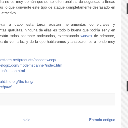
ía no es muy común que se soliciten análisis de seguridad a líneas
cas lo que convierte este tipo de ataque completamente desfasado en
 atractivo.
evar a cabo esta tarea existen herramientas comerciales y
ntas gratuitas, ninguna de ellas es todo lo buena que podría ser y en
están todas bastante anticuadas, exceptuando
warvox
de hdmoore,
a de ver la luz y de la que hablaremos y analizaremos a fondo muy
ndstorm.net/products/phonesweep/
relogix.com/modemscanner/index.htm
ion/xiscan.html
orld.thc.org/thc-tsng/
re/paw/
Inicio
Entrada antigua