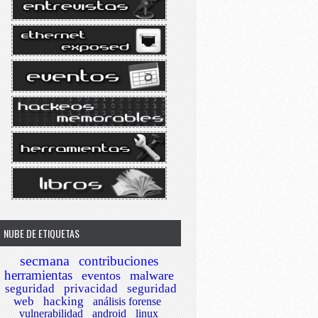
NUBE DE ETIQUETAS
secmana
contribuciones
herramientas
eventos
malware
seguridad
privacidad
seguridad
web
hacking
análisis forense
vulnerabilidad
android
linux