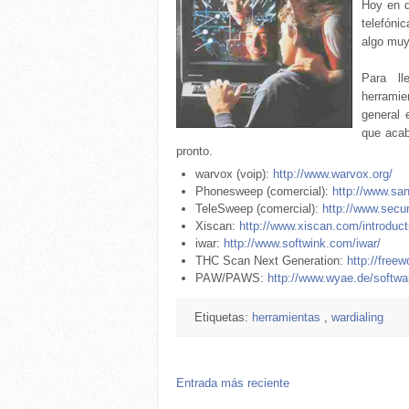
Hoy en d
telefóni
algo muy
Para ll
herramie
general 
que acab
pronto.
warvox (voip):
http://www.warvox.org/
Phonesweep (comercial):
http://www.sa
TeleSweep (comercial):
http://www.secu
Xiscan:
http://www.xiscan.com/introduct
iwar:
http://www.softwink.com/iwar/
THC Scan Next Generation:
http://freew
PAW/PAWS:
http://www.wyae.de/softwa
Etiquetas:
herramientas
,
wardialing
Entrada más reciente