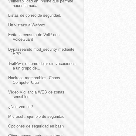
Vulnerabilidad en Iphone que permite
hacer llamada...
Listas de correo de seguridad.
Un vistazo a WarVox
Evita la censura de VoIP con
VoiceGuard
Bypasseando mod_security mediante
HPP
TwitPwn, o como dejar sin vacaciones
a un grupo de...
Hackeos memorables: Chaos
Computer Club
Vídeo Vigilancia WEB de zonas
sensibles
¿Nos vemos?
Microsoft, ejemplo de seguridad
Opciones de seguridad en bash
Ciberataques contra websites de