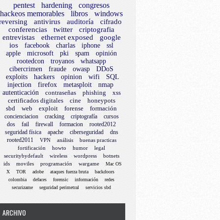
pentest
hardening
congresos
hackeos memorables
libros
windows
reversing
antivirus
auditoría
cifrado
conferencias
twitter
criptografia
entrevistas
ethernet exposed
google
ios
facebook
charlas
iphone
ssl
apple
microsoft
pki
spam
opinión
rootedcon
troyanos
whatsapp
cibercrimen
fraude
owasp
DDoS
exploits
hackers
opinion
wifi
SQL
injection
firefox
metasploit
nmap
autenticación
contraseñas
phishing
xss
certificados digitales
cine
honeypots
sbd
web
exploit
forense
formación
concienciacion
cracking
criptografía
cursos
dos
fail
firewall
formacion
rooted2012
seguridad física
apache
ciberseguridad
dns
rooted2011
VPN
análisis
buenas practicas
fortificación
howto
humor
legal
securitybydefault
wireless
wordpress
botnets
ids
moviles
programación
wargame
Mac OS
X
TOR
adobe
ataques fuerza bruta
backdoors
colombia
defaces
forensic
información
redes
securizame
seguridad perimetral
servicios sbd
ARCHIVO