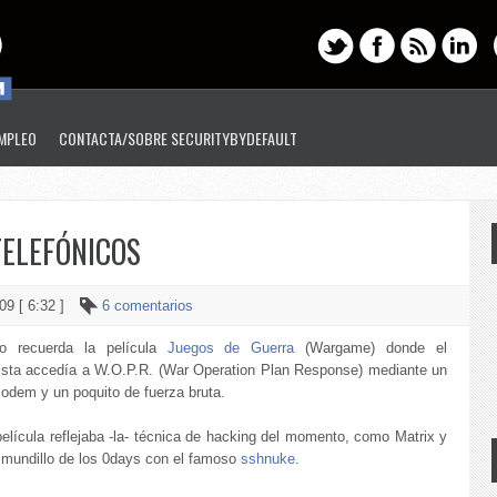
EMPLEO
CONTACTA/SOBRE SECURITYBYDEFAULT
TELEFÓNICOS
09 [ 6:32 ]
6 comentarios
o recuerda la película
Juegos de Guerra
(Wargame) donde el
ista accedía a W.O.P.R. (War Operation Plan Response) mediante un
odem y un poquito de fuerza bruta.
película reflejaba -la- técnica de hacking del momento, como Matrix y
el mundillo de los 0days con el famoso
sshnuke
.