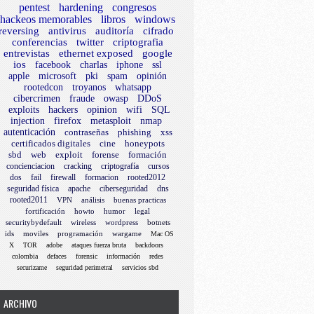
pentest
hardening
congresos
hackeos memorables
libros
windows
reversing
antivirus
auditoría
cifrado
conferencias
twitter
criptografia
entrevistas
ethernet exposed
google
ios
facebook
charlas
iphone
ssl
apple
microsoft
pki
spam
opinión
rootedcon
troyanos
whatsapp
cibercrimen
fraude
owasp
DDoS
exploits
hackers
opinion
wifi
SQL
injection
firefox
metasploit
nmap
autenticación
contraseñas
phishing
xss
certificados digitales
cine
honeypots
sbd
web
exploit
forense
formación
concienciacion
cracking
criptografía
cursos
dos
fail
firewall
formacion
rooted2012
seguridad física
apache
ciberseguridad
dns
rooted2011
VPN
análisis
buenas practicas
fortificación
howto
humor
legal
securitybydefault
wireless
wordpress
botnets
ids
moviles
programación
wargame
Mac OS
X
TOR
adobe
ataques fuerza bruta
backdoors
colombia
defaces
forensic
información
redes
securizame
seguridad perimetral
servicios sbd
ARCHIVO