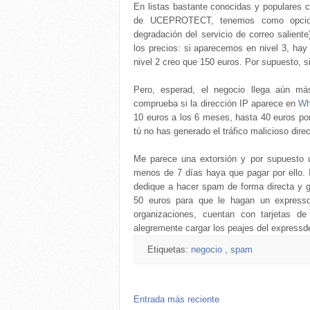
En listas bastante conocidas y populares
de UCEPROTECT, tenemos como opcione
degradación del servicio de correo saliente
los precios: si aparecemos en nivel 3, hay
nivel 2 creo que 150 euros. Por supuesto, si
Pero, esperad, el negocio llega aún m
comprueba si la dirección IP aparece en
Wh
10 euros a los 6 meses, hasta 40 euros por
tú no has generado el tráfico malicioso dir
Me parece una extorsión y por supuesto u
menos de 7 días haya que pagar por ello. 
dedique a hacer spam de forma directa y g
50 euros para que le hagan un express
organizaciones, cuentan con tarjetas d
alegremente cargar los peajes del expressdeli
Etiquetas:
negocio
,
spam
Entrada más reciente