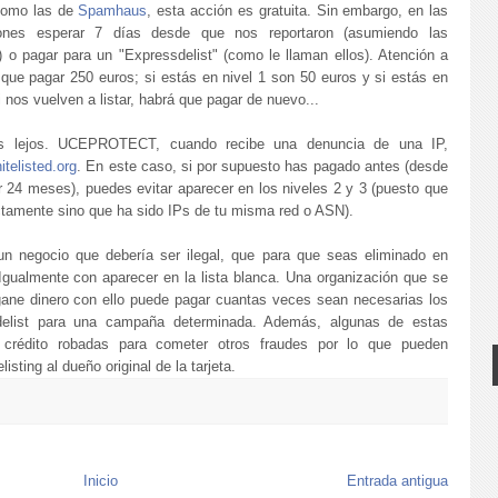
 como las de
Spamhaus
, esta acción es gratuita. Sin embargo, en las
s esperar 7 días desde que nos reportaron (asumiendo las
) o pagar para un "Expressdelist" (como le llaman ellos). Atención a
 que pagar 250 euros; si estás en nivel 1 son 50 euros y si estás en
 nos vuelven a listar, habrá que pagar de nuevo...
ás lejos. UCEPROTECT, cuando recibe una denuncia de una IP,
itelisted.org
. En este caso, si por supuesto has pagado antes (desde
 24 meses), puedes evitar aparecer en los niveles 2 y 3 (puesto que
ectamente sino que ha sido IPs de tu misma red o ASN).
n negocio que debería ser ilegal, que para que seas eliminado en
Igualmente con aparecer en la lista blanca. Una organización que se
ane dinero con ello puede pagar cuantas veces sean necesarias los
delist para una campaña determinada. Además, algunas de estas
e crédito robadas para cometer otros fraudes por lo que pueden
sting al dueño original de la tarjeta.
Inicio
Entrada antigua