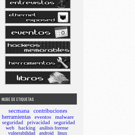
NUBE DE ETIQUETAS
secmana
contribuciones
herramientas
eventos
malware
seguridad
privacidad
seguridad
web
hacking
análisis forense
vulnerabilidad
android
linux