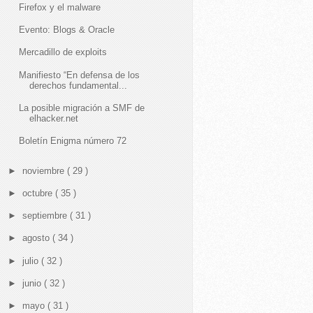
Firefox y el malware
Evento: Blogs & Oracle
Mercadillo de exploits
Manifiesto “En defensa de los
derechos fundamental...
La posible migración a SMF de
elhacker.net
Boletín Enigma número 72
►
noviembre
( 29 )
►
octubre
( 35 )
►
septiembre
( 31 )
►
agosto
( 34 )
►
julio
( 32 )
►
junio
( 32 )
►
mayo
( 31 )