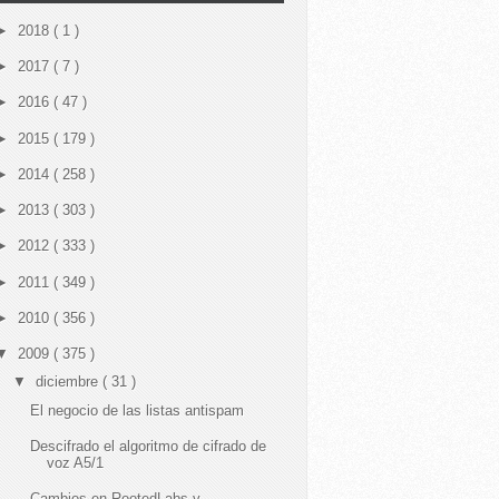
►
2018
( 1 )
►
2017
( 7 )
►
2016
( 47 )
►
2015
( 179 )
►
2014
( 258 )
►
2013
( 303 )
►
2012
( 333 )
►
2011
( 349 )
►
2010
( 356 )
▼
2009
( 375 )
▼
diciembre
( 31 )
El negocio de las listas antispam
Descifrado el algoritmo de cifrado de
voz A5/1
Cambios en RootedLabs y