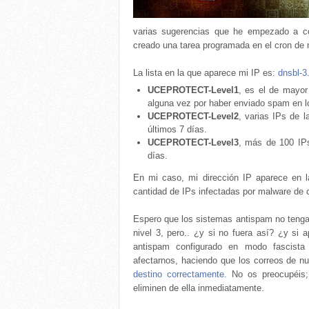
varias sugerencias que he empezado a co
creado una tarea programada en el cron de 
La lista en la que aparece mi IP es:
dnsbl-3
UCEPROTECT-Level1
, es el de mayor
alguna vez por haber enviado spam en lo
UCEPROTECT-Level2
, varias IPs de 
últimos 7 días.
UCEPROTECT-Level3
, más de 100 IP
días.
En mi caso, mi dirección IP aparece en l
cantidad de IPs infectadas por malware de c
Espero que los sistemas antispam no tenga
nivel 3, pero.. ¿y si no fuera así? ¿y si
antispam configurado en modo fascista 
afectarnos, haciendo que los correos de 
destino correctamente.
No os preocupéis; 
eliminen de ella inmediatamente.