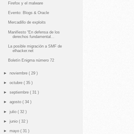
Firefox y el malware
Evento: Blogs & Oracle
Mercadillo de exploits
Manifiesto “En defensa de los
derechos fundamental...
La posible migración a SMF de
elhacker.net
Boletín Enigma número 72
►
noviembre
( 29 )
►
octubre
( 35 )
►
septiembre
( 31 )
►
agosto
( 34 )
►
julio
( 32 )
►
junio
( 32 )
►
mayo
( 31 )