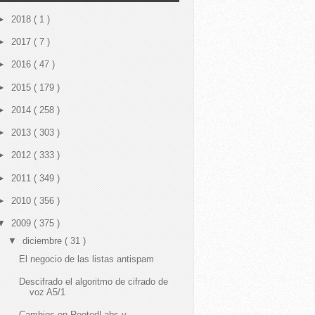
►
2018
( 1 )
►
2017
( 7 )
►
2016
( 47 )
►
2015
( 179 )
►
2014
( 258 )
►
2013
( 303 )
►
2012
( 333 )
►
2011
( 349 )
►
2010
( 356 )
▼
2009
( 375 )
▼
diciembre
( 31 )
El negocio de las listas antispam
Descifrado el algoritmo de cifrado de
voz A5/1
Cambios en RootedLabs y