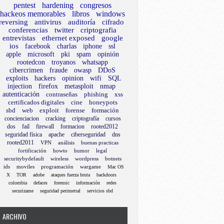
pentest
hardening
congresos
hackeos memorables
libros
windows
reversing
antivirus
auditoría
cifrado
conferencias
twitter
criptografia
entrevistas
ethernet exposed
google
ios
facebook
charlas
iphone
ssl
apple
microsoft
pki
spam
opinión
rootedcon
troyanos
whatsapp
cibercrimen
fraude
owasp
DDoS
exploits
hackers
opinion
wifi
SQL
injection
firefox
metasploit
nmap
autenticación
contraseñas
phishing
xss
certificados digitales
cine
honeypots
sbd
web
exploit
forense
formación
concienciacion
cracking
criptografía
cursos
dos
fail
firewall
formacion
rooted2012
seguridad física
apache
ciberseguridad
dns
rooted2011
VPN
análisis
buenas practicas
fortificación
howto
humor
legal
securitybydefault
wireless
wordpress
botnets
ids
moviles
programación
wargame
Mac OS
X
TOR
adobe
ataques fuerza bruta
backdoors
colombia
defaces
forensic
información
redes
securizame
seguridad perimetral
servicios sbd
ARCHIVO