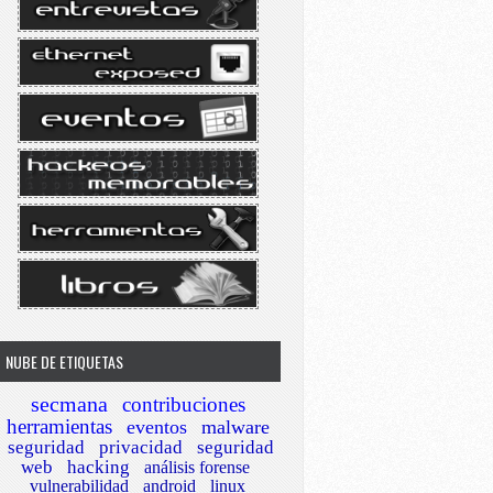
NUBE DE ETIQUETAS
secmana
contribuciones
herramientas
eventos
malware
seguridad
privacidad
seguridad
web
hacking
análisis forense
vulnerabilidad
android
linux