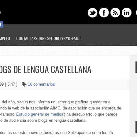
EMPLEO
CONTACTA/SOBRE SECURITYBYDEFAULT
OGS DE LENGUA CASTELLANA
09 [ 3:47 ]
16 comentarios
l del año, según nos informa un lector que prefiere quedar en el
ndo la web de la asociación AIMC, (la asociación que se encarga de
i-famoso '
Estudio general de medios
') ha descubierto lo que parece
io de audiencia sobre blogs en lengua castellana.
además de este nuevo estudio) es que SbD aparece entre los 25