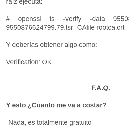
raíz ejecuta:
# openssl ts -verify -data 955087
9550876624799.79.tsr -CAfile rootca.crt
Y deberías obtener algo como:
Verification: OK
F.A.Q.
Y esto ¿Cuanto me va a costar?
-Nada, es totalmente gratuito