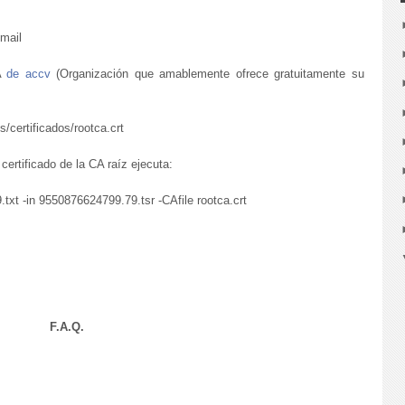
email
CA
de accv
(Organización que amablemente ofrece gratuitamente su
/certificados/rootca.crt
certificado de la CA raíz ejecuta:
.txt -in 9550876624799.79.tsr -CAfile rootca.crt
F.A.Q.