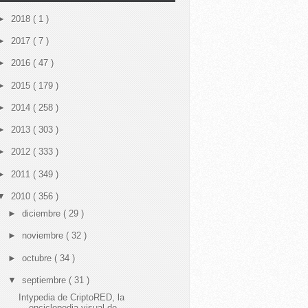
►
2018
( 1 )
►
2017
( 7 )
►
2016
( 47 )
►
2015
( 179 )
►
2014
( 258 )
►
2013
( 303 )
►
2012
( 333 )
►
2011
( 349 )
▼
2010
( 356 )
►
diciembre
( 29 )
►
noviembre
( 32 )
►
octubre
( 34 )
▼
septiembre
( 31 )
Intypedia de CriptoRED, la
enciclopedia visual de ...