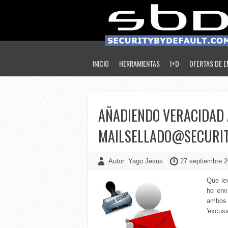
INICIO
HERRAMIENTAS
I+D
OFERTAS DE 
AÑADIENDO VERACIDAD A
MAILSELLADO@SECURIT
Autor: Yago Jesus
27 septiembre 2
Que lev
he env
ambos 
'excusa