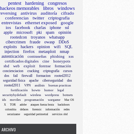
pentest
hardening
congresos
hackeos memorables
libros
windows
reversing
antivirus
auditoría
cifrado
conferencias
twitter
criptografia
entrevistas
ethernet exposed
google
ios
facebook
charlas
iphone
ssl
apple
microsoft
pki
spam
opinión
rootedcon
troyanos
whatsapp
cibercrimen
fraude
owasp
DDoS
exploits
hackers
opinion
wifi
SQL
injection
firefox
metasploit
nmap
autenticación
contraseñas
phishing
xss
certificados digitales
cine
honeypots
sbd
web
exploit
forense
formación
concienciacion
cracking
criptografía
cursos
dos
fail
firewall
formacion
rooted2012
seguridad física
apache
ciberseguridad
dns
rooted2011
VPN
análisis
buenas practicas
fortificación
howto
humor
legal
securitybydefault
wireless
wordpress
botnets
ids
moviles
programación
wargame
Mac OS
X
TOR
adobe
ataques fuerza bruta
backdoors
colombia
defaces
forensic
información
redes
securizame
seguridad perimetral
servicios sbd
ARCHIVO