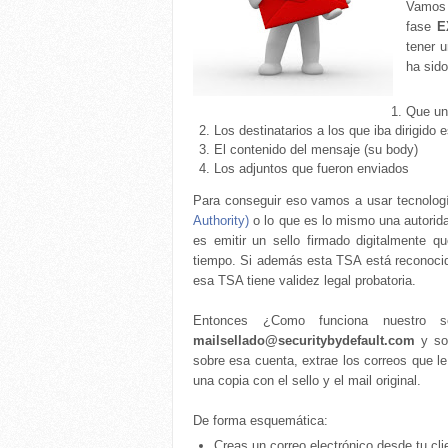
Vamos 
fase
E
tener 
ha sido
Que un
Los destinatarios a los que iba dirigido 
El contenido del mensaje (su body)
Los adjuntos que fueron enviados
Para conseguir eso vamos a usar tecnolog
Authority)
o lo que es lo mismo una autorida
es emitir un sello firmado digitalmente 
tiempo. Si además esta TSA está reconocida,
esa TSA tiene validez legal probatoria.
Entonces ¿Como funciona nuestro s
mailsellado@securitybydefault.com
y so
sobre esa cuenta, extrae los correos que le 
una copia con el sello y el mail original.
De forma esquemática:
Creas un correo electrónico desde tu cli