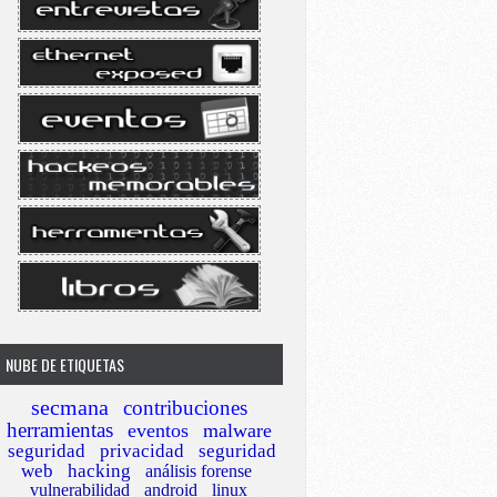
NUBE DE ETIQUETAS
secmana
contribuciones
herramientas
eventos
malware
seguridad
privacidad
seguridad
web
hacking
análisis forense
vulnerabilidad
android
linux