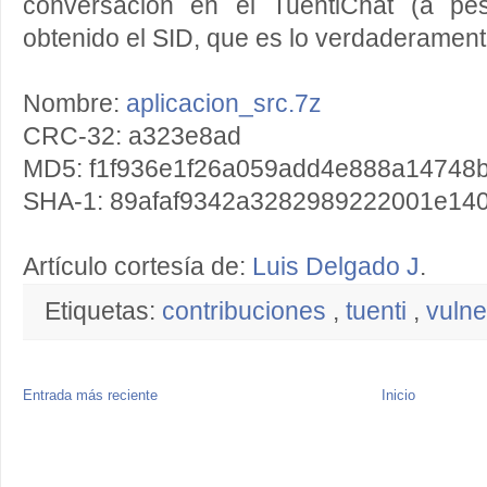
conversación en el TuentiChat (a p
obtenido el SID, que es lo verdaderament
Nombre:
aplicacion_src.7z
CRC-32: a323e8ad
MD5: f1f936e1f26a059add4e888a14748
SHA-1: 89afaf9342a3282989222001e14
Artículo cortesía de:
Luis Delgado J
.
Etiquetas:
contribuciones
,
tuenti
,
vulne
Entrada más reciente
Inicio