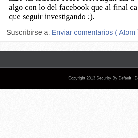
Suscribirse a:
Enviar comentarios ( Atom 
Copyright 2013
Security By Default
| 