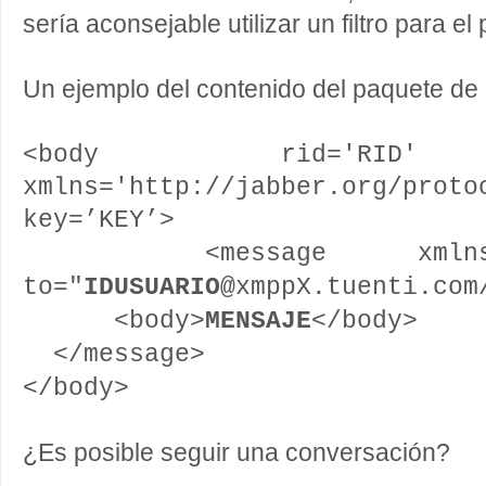
sería aconsejable utilizar un filtro para 
Un ejemplo del contenido del paquete de
<body rid='RID' 
xmlns='http://jabber.org/proto
key=’KEY’>
<message xmlns="jab
to="
IDUSUARIO
@xmppX.tuenti.com
<body>
MENSAJE
</body>
</message>
</body>
¿Es posible seguir una conversación?